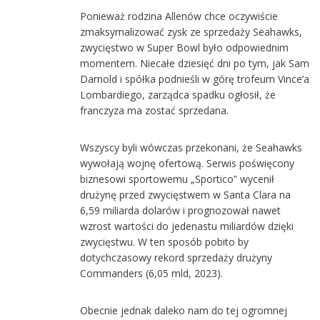
Ponieważ rodzina Allenów chce oczywiście
zmaksymalizować zysk ze sprzedaży Seahawks,
zwycięstwo w Super Bowl było odpowiednim
momentem. Niecałe dziesięć dni po tym, jak Sam
Darnold i spółka podnieśli w górę trofeum Vince’a
Lombardiego, zarządca spadku ogłosił, że
franczyza ma zostać sprzedana.
Wszyscy byli wówczas przekonani, że Seahawks
wywołają wojnę ofertową. Serwis poświęcony
biznesowi sportowemu „Sportico” wycenił
drużynę przed zwycięstwem w Santa Clara na
6,59 miliarda dolarów i prognozował nawet
wzrost wartości do jedenastu miliardów dzięki
zwycięstwu. W ten sposób pobito by
dotychczasowy rekord sprzedaży drużyny
Commanders (6,05 mld, 2023).
Obecnie jednak daleko nam do tej ogromnej