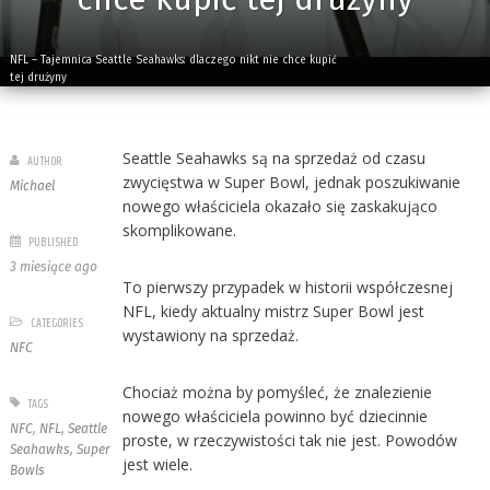
NFL – Tajemnica Seattle Seahawks: dlaczego nikt nie chce kupić
tej drużyny
Seattle Seahawks są na sprzedaż od czasu
AUTHOR
zwycięstwa w Super Bowl, jednak poszukiwanie
Michael
nowego właściciela okazało się zaskakująco
skomplikowane.
PUBLISHED
3 miesiące ago
To pierwszy przypadek w historii współczesnej
NFL, kiedy aktualny mistrz Super Bowl jest
CATEGORIES
wystawiony na sprzedaż.
NFC
Chociaż można by pomyśleć, że znalezienie
TAGS
nowego właściciela powinno być dziecinnie
NFC
,
NFL
,
Seattle
proste, w rzeczywistości tak nie jest. Powodów
Seahawks
,
Super
jest wiele.
Bowls