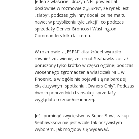
Jeden z właścicieli drużyn NFL powiedział
dosłownie w rozmowie z „ESPN”, że rynek jest
„słaby”, podczas gdy inny dodał, że nie ma tu
nawet w przybliżeniu tyle „akcji”, co podczas
sprzedaży Denver Broncos i Washington
Commanders kilka lat temu.
W rozmowie z „ESPN” kilka źródeł wyraziło
również zdziwienie, że temat Seahawks został
poruszony tylko krótko w części ogólnej podczas
wiosennego zgromadzenia właścicieli NFL w
Phoenix, a w ogóle nie pojawił się na bardziej
ekskluzywnym spotkaniu „Owners Only”. Podczas
dwóch poprzednich transakcji sprzedaży
wyglądało to zupełnie inaczej.
Jeśli pominąć zwycięstwo w Super Bowl, zakup
Seahawksów nie jest wcale tak oczywistym
wyborem, jak mogłoby się wydawać.