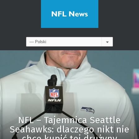
NFL – Tajemnica Seattle
Seahawks: dlaczego nikt nie
chce kupić tej drużyny