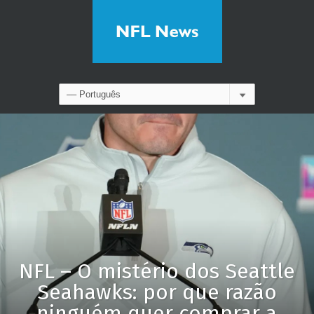
NFL – O mistério dos Seattle
Seahawks: por que razão
ninguém quer comprar a