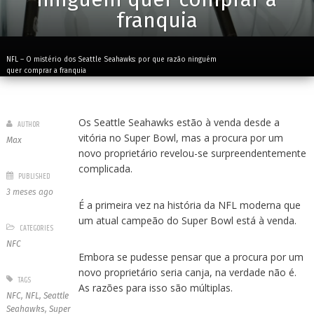
franquia
NFL – O mistério dos Seattle Seahawks: por que razão ninguém
quer comprar a franquia
Os Seattle Seahawks estão à venda desde a
AUTHOR
vitória no Super Bowl, mas a procura por um
Max
novo proprietário revelou-se surpreendentemente
complicada.
PUBLISHED
3 meses ago
É a primeira vez na história da NFL moderna que
um atual campeão do Super Bowl está à venda.
CATEGORIES
NFC
Embora se pudesse pensar que a procura por um
novo proprietário seria canja, na verdade não é.
TAGS
As razões para isso são múltiplas.
NFC
,
NFL
,
Seattle
Seahawks
,
Super