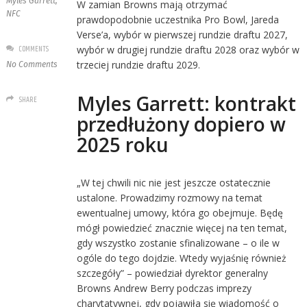
Myles Garrett
,
W zamian Browns mają otrzymać
NFC
prawdopodobnie uczestnika Pro Bowl, Jareda
Verse’a, wybór w pierwszej rundzie draftu 2027,
COMMENTS
wybór w drugiej rundzie draftu 2028 oraz wybór w
trzeciej rundzie draftu 2029.
No Comments
Myles Garrett: kontrakt
SHARE
przedłużony dopiero w
2025 roku
„W tej chwili nic nie jest jeszcze ostatecznie
ustalone. Prowadzimy rozmowy na temat
ewentualnej umowy, która go obejmuje. Będę
mógł powiedzieć znacznie więcej na ten temat,
gdy wszystko zostanie sfinalizowane – o ile w
ogóle do tego dojdzie. Wtedy wyjaśnię również
szczegóły” – powiedział dyrektor generalny
Browns Andrew Berry podczas imprezy
charytatywnej, gdy pojawiła się wiadomość o