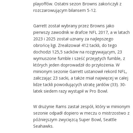
playoffów. Ostatni sezon Browns zakończyli z
rozczarowującym bilansem 5-12.
Garrett został wybrany przez Browns jako
pierwszy zawodnik w drafcie NFL 2017, a w latach
2023 i 2025 został uznany za najlepszego
obrońcę ligi. Zrealizował 412 tackli, do tego
dochodzi 125,5 sacków na rozgrywającym, 23
wymuszone fumble i sześć przejętych fumble, z
których jeden doprowadził do przyłożenia. W
minionym sezonie Garrett ustanowił rekord NFL,
zaliczając 23 sacki, a także miał najwięcej w całej
lidze tackli powodujących utratę jardów (33). 30-
latek siedem razy wystąpił w Pro Bowl.
W drużynie Rams zastał zespół, który w minionym
sezonie odpadł dopiero w meczu o mistrzostwo z
późniejszym zwycięzcą Super Bowl, Seattle
Seahawks.