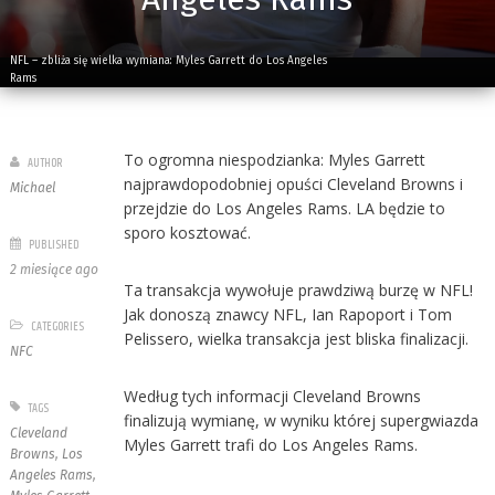
NFL – zbliża się wielka wymiana: Myles Garrett do Los Angeles
Rams
To ogromna niespodzianka: Myles Garrett
AUTHOR
najprawdopodobniej opuści Cleveland Browns i
Michael
przejdzie do Los Angeles Rams. LA będzie to
sporo kosztować.
PUBLISHED
2 miesiące ago
Ta transakcja wywołuje prawdziwą burzę w NFL!
Jak donoszą znawcy NFL, Ian Rapoport i Tom
CATEGORIES
Pelissero, wielka transakcja jest bliska finalizacji.
NFC
Według tych informacji Cleveland Browns
TAGS
finalizują wymianę, w wyniku której supergwiazda
Cleveland
Myles Garrett trafi do Los Angeles Rams.
Browns
,
Los
Angeles Rams
,