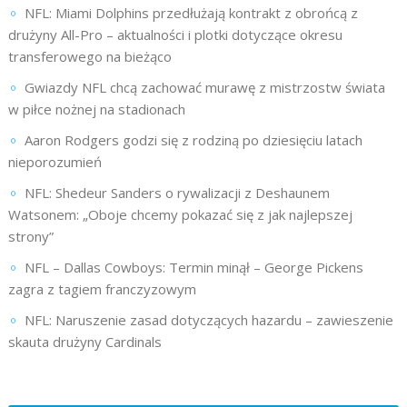
NFL: Miami Dolphins przedłużają kontrakt z obrońcą z
drużyny All-Pro – aktualności i plotki dotyczące okresu
transferowego na bieżąco
Gwiazdy NFL chcą zachować murawę z mistrzostw świata
w piłce nożnej na stadionach
Aaron Rodgers godzi się z rodziną po dziesięciu latach
nieporozumień
NFL: Shedeur Sanders o rywalizacji z Deshaunem
Watsonem: „Oboje chcemy pokazać się z jak najlepszej
strony”
NFL – Dallas Cowboys: Termin minął – George Pickens
zagra z tagiem franczyzowym
NFL: Naruszenie zasad dotyczących hazardu – zawieszenie
skauta drużyny Cardinals