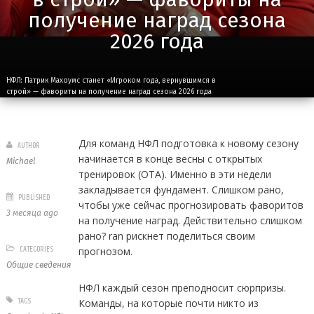
получение наград сезона
2026 года
НФЛ: Патрик Махоумс станет «Игроком года, вернувшимся в
строй» — фавориты на получение наград сезона 2026 года
Для команд НФЛ подготовка к новому сезону
AUTHOR
начинается в конце весны с открытых
Michael
тренировок (OTA). Именно в эти недели
закладывается фундамент. Слишком рано,
PUBLISHED
чтобы уже сейчас прогнозировать фаворитов
3 месяца ago
на получение наград. Действительно слишком
рано? ran рискнет поделиться своим
CATEGORIES
прогнозом.
Общие сведения
НФЛ каждый сезон преподносит сюрпризы.
TAGS
Команды, на которые почти никто из