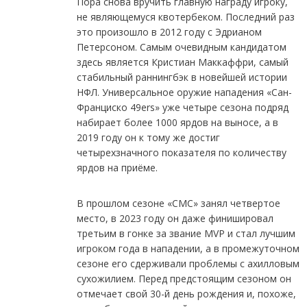
Пора снова вручить главную награду игроку,
не являющемуся квотербеком. Последний раз
это произошло в 2012 году с Эдрианом
Петерсоном. Самым очевидным кандидатом
здесь является Кристиан Маккаффри, самый
стабильный раннингбэк в новейшей истории
НФЛ. Универсальное оружие нападения «Сан-
Франциско 49ers» уже четыре сезона подряд
набирает более 1000 ярдов на выносе, а в
2019 году он к тому же достиг
четырехзначного показателя по количеству
ярдов на приёме.
В прошлом сезоне «CMC» занял четвертое
место, в 2023 году он даже финишировал
третьим в гонке за звание MVP и стал лучшим
игроком года в нападении, а в промежуточном
сезоне его сдерживали проблемы с ахилловым
сухожилием. Перед предстоящим сезоном он
отмечает свой 30-й день рождения и, похоже,