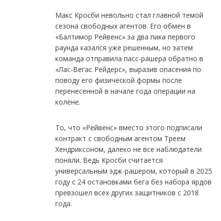
Макс Кросби невольно стал главной темой
сезона свободных агентов. Его обмен в
«Балтимор Рейвенс» за два пика первого
раунда казался уже решенным, но затем
команда отправила пасс-рашера обратно в
«Лас-Вегас Рейдерс», выразив опасения по
поводу его физической формы после
перенесенной в начале года операции на
колене.
То, что «Рейвенс» вместо этого подписали
контракт с свободным агентом Треем
Хендриксоном, далеко не все наблюдатели
поняли. Ведь Кросби считается
универсальным эдж-рашером, который в 2025
году с 24 остановками бега без набора ярдов
превзошел всех других защитников с 2018
года.