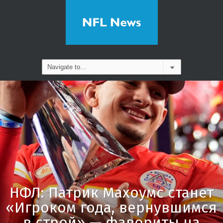
НФЛ: Патрик Махоумс станет
«Игроком года, вернувшимся
в строй» — фавориты на