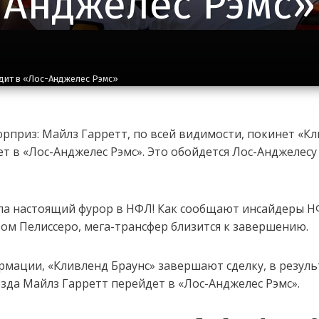
Анджелес Рэмс»
дит в «Лос-Анджелес Рэмс»
рприз: Майлз Гарретт, по всей видимости, покинет «К
ет в «Лос-Анджелес Рэмс». Это обойдется Лос-Анджелесу
ала настоящий фурор в НФЛ! Как сообщают инсайдеры 
ом Пелиссеро, мега-трансфер близится к завершению.
рмации, «Кливленд Браунс» завершают сделку, в резуль
зда Майлз Гарретт перейдет в «Лос-Анджелес Рэмс».