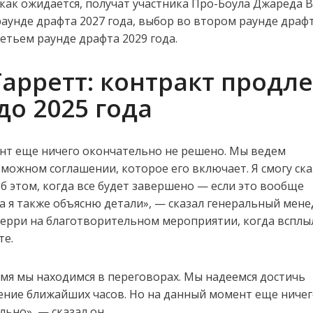
 как ожидается, получат участника Про-Боула Джареда В
аунде драфта 2027 года, выбор во втором раунде драфт
ретьем раунде драфта 2029 года.
арретт: контракт продл
до 2025 года
нт еще ничего окончательно не решено. Мы ведем
можном соглашении, которое его включает. Я смогу ск
б этом, когда все будет завершено — если это вообще
а я также объясню детали», — сказал генеральный мен
Берри на благотворительном мероприятии, когда всплы
те.
мя мы находимся в переговорах. Мы надеемся достичь
ение ближайших часов. Но на данный момент еще ничег
ьно», — сказал он.