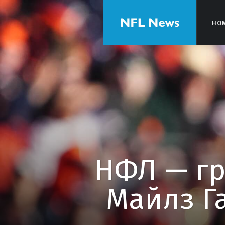
HO
HO
НФЛ — гр
Майлз Г