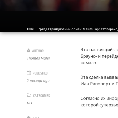
НФЛ — грядет грандиозный обмен: Майлз Гарретт перехо
Это настоящий сю
AUTHOR
Браунс» и перейд
Thomas Maier
немало.
PUBLISHED
Эта сделка вызв
2 месяца ago
Иан Рапопорт и Т
CATEGORIES
Согласно их инфо
NFC
которой суперзве