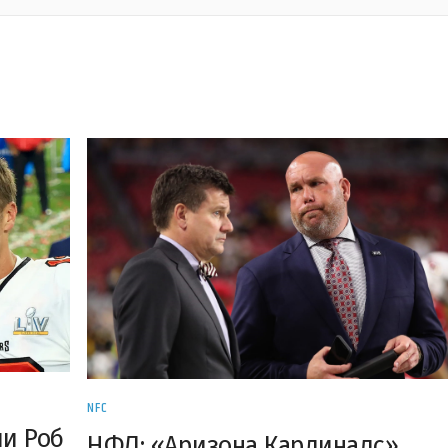
NFC
ли Роб
НФЛ: «Аризона Кардиналс»