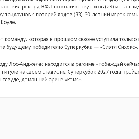
становил рекорд НФЛ по количеству сэков (23) и стал л
у тачдаунов с потерей ярдов (33). 30-летний игрок семь
 Боуле.
ет команду, которая в прошлом сезоне уступила только 
та будущему победителю Суперкубка — «Сиэтл Сихокс».
году Лос-Анджелес находится в режиме «побеждай сейчас
 титуле на своем стадионе. Суперкубок 2027 года пройд
Инглвуде, домашней арене «Рэмс».