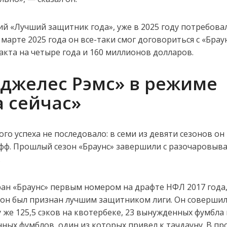
й «Лучший защитник года», уже в 2025 году потребова
марте 2025 года он все-таки смог договориться с «Брау
кта на четыре года и 160 миллионов долларов.
нджелес Рэмс» в режиме
 сейчас»
го успеха не последовало: в семи из девяти сезонов он
офф. Прошлый сезон «Браунс» завершили с разочаровы
.
ан «Браунс» первым номером на драфте НФЛ 2017 года,
х он был признан лучшим защитником лиги. Он совершил
у же 125,5 сэков на квотербеке, 23 вынужденных фумбла 
ных фумблов, один из которых привел к тачдауну. В п