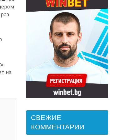
идером
 раз
в
».
ет на
СВЕЖИЕ
КОММЕНТАРИИ