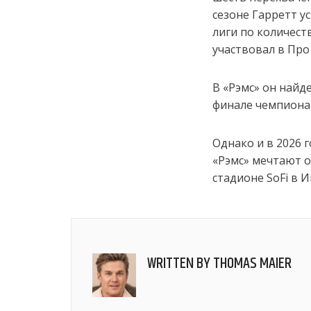
сезоне Гарретт у
лиги по количеств
участвовал в Про
В «Рэмс» он найд
финале чемпиона
Однако и в 2026 
«Рэмс» мечтают о
стадионе SoFi в 
WRITTEN BY
THOMAS MAIER