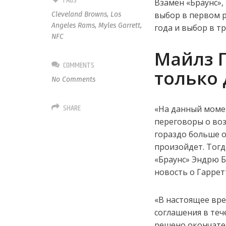
TAGS
Взамен «Браунс»,
выбор в первом р
Cleveland Browns
,
Los
Angeles Rams
,
Myles Garrett
,
года и выбор в т
NFC
Майлз Г
COMMENTS
только 
No Comments
SHARE
«На данный моме
переговоры о воз
гораздо больше о
произойдет. Тогд
«Браунс» Эндрю 
новость о Гаррет
«В настоящее вре
соглашения в теч
решено окончател