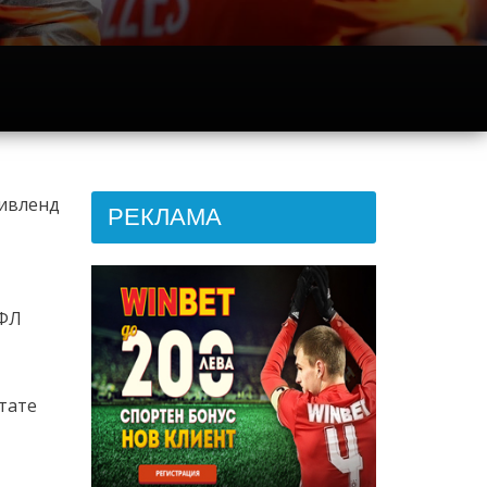
ливленд
РЕКЛАМА
НФЛ
тате