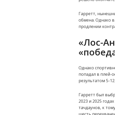
Гарретт, нынешни
обмена. Однако в 
продлении контра
«Лос-А
«победа
Однако спортивно
попадал в плей-
результатом 5-12
Гарретт был выбр
2023 и 2025 года
тачдаунов, к том
шесть перехвачен