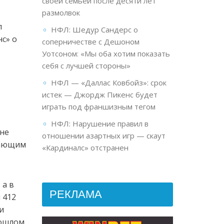
своей семьёй после десяти лет
размолвок
л
НФЛ: Шедур Сандерс о
нс» о
соперничестве с Дешоном
Уотсоном: «Мы оба хотим показать
себя с лучшей стороны»
НФЛ — «Даллас Ковбойз»: срок
истек — Джордж Пикенс будет
играть под франшизным тегом
НФЛ: Нарушение правил в
 не
отношении азартных игр — скаут
вающим
«Кардиналс» отстранен
 а в
РЕКЛАМА
 412
и
рошлом