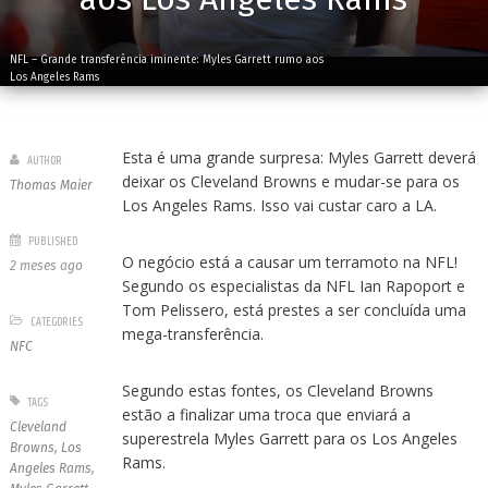
NFL – Grande transferência iminente: Myles Garrett rumo aos
Los Angeles Rams
Esta é uma grande surpresa: Myles Garrett deverá
AUTHOR
deixar os Cleveland Browns e mudar-se para os
Thomas Maier
Los Angeles Rams. Isso vai custar caro a LA.
PUBLISHED
O negócio está a causar um terramoto na NFL!
2 meses ago
Segundo os especialistas da NFL Ian Rapoport e
Tom Pelissero, está prestes a ser concluída uma
CATEGORIES
mega-transferência.
NFC
Segundo estas fontes, os Cleveland Browns
TAGS
estão a finalizar uma troca que enviará a
Cleveland
superestrela Myles Garrett para os Los Angeles
Browns
,
Los
Rams.
Angeles Rams
,