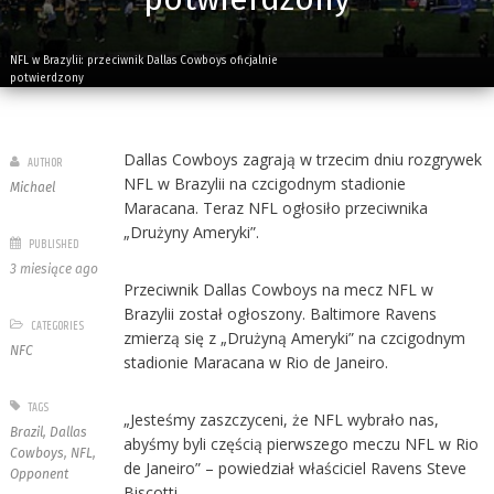
NFL w Brazylii: przeciwnik Dallas Cowboys oficjalnie
potwierdzony
Dallas Cowboys zagrają w trzecim dniu rozgrywek
AUTHOR
NFL w Brazylii na czcigodnym stadionie
Michael
Maracana. Teraz NFL ogłosiło przeciwnika
„Drużyny Ameryki”.
PUBLISHED
3 miesiące ago
Przeciwnik Dallas Cowboys na mecz NFL w
Brazylii został ogłoszony. Baltimore Ravens
CATEGORIES
zmierzą się z „Drużyną Ameryki” na czcigodnym
NFC
stadionie Maracana w Rio de Janeiro.
TAGS
„Jesteśmy zaszczyceni, że NFL wybrało nas,
Brazil
,
Dallas
abyśmy byli częścią pierwszego meczu NFL w Rio
Cowboys
,
NFL
,
de Janeiro” – powiedział właściciel Ravens Steve
Opponent
Biscotti.