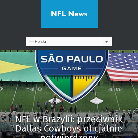
NFL w Brazylii: przeciwnik
Dallas Cowboys oficjalnie
potwierdzony