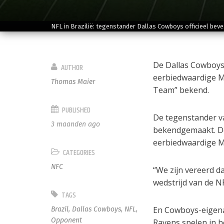
NFL in Brazilië: tegenstander Dallas Cowboys officieel beve
De Dallas Cowboys 
AUTHOR
eerbiedwaardige M
Thomas Maier
Team” bekend.
PUBLISHED
De tegenstander va
3 maanden ago
bekendgemaakt. De
eerbiedwaardige Ma
CATEGORIES
NFC
“We zijn vereerd d
wedstrijd van de NF
TAGS
En Cowboys-eigenaa
Brazil
,
Dallas Cowboys
,
NFL
,
Opponent
Ravens spelen in h