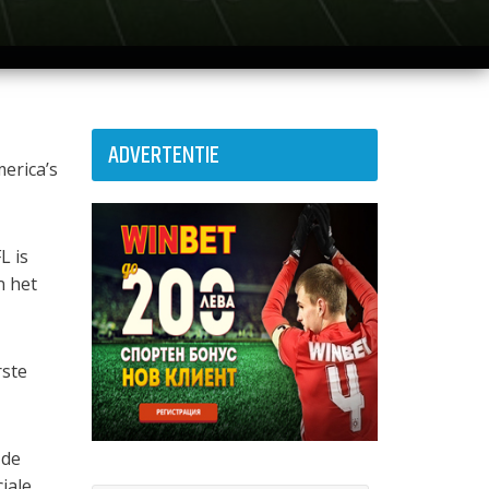
ADVERTENTIE
erica’s
L is
n het
rste
 de
iale