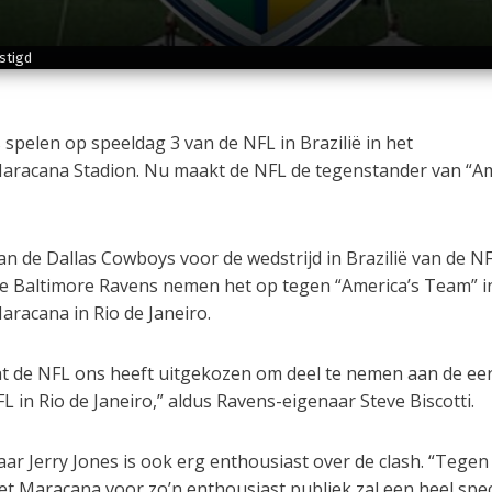
stigd
spelen op speeldag 3 van de NFL in Brazilië in het
aracana Stadion. Nu maakt de NFL de tegenstander van “Am
n de Dallas Cowboys voor de wedstrijd in Brazilië van de NF
 Baltimore Ravens nemen het op tegen “America’s Team” i
racana in Rio de Janeiro.
at de NFL ons heeft uitgekozen om deel te nemen aan de ee
L in Rio de Janeiro,” aldus Ravens-eigenaar Steve Biscotti.
r Jerry Jones is ook erg enthousiast over de clash. “Tegen
et Maracana voor zo’n enthousiast publiek zal een heel spec