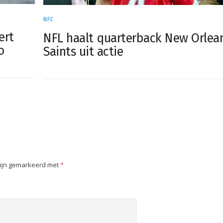
NFC
ert
NFL haalt quarterback New Orlea
o
Saints uit actie
zijn gemarkeerd met
*