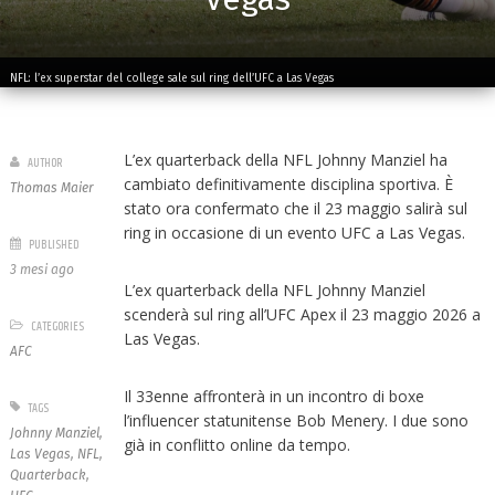
NFL: l’ex superstar del college sale sul ring dell’UFC a Las Vegas
L’ex quarterback della NFL Johnny Manziel ha
AUTHOR
cambiato definitivamente disciplina sportiva. È
Thomas Maier
stato ora confermato che il 23 maggio salirà sul
ring in occasione di un evento UFC a Las Vegas.
PUBLISHED
3 mesi ago
L’ex quarterback della NFL Johnny Manziel
scenderà sul ring all’UFC Apex il 23 maggio 2026 a
CATEGORIES
Las Vegas.
AFC
Il 33enne affronterà in un incontro di boxe
TAGS
l’influencer statunitense Bob Menery. I due sono
Johnny Manziel
,
già in conflitto online da tempo.
Las Vegas
,
NFL
,
Quarterback
,