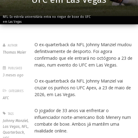
NFL: Ex-estrela universitária entra no ringue de boxe do UFC
em Las Vegas
O ex-quarterback da NFL Johnny Manziel mudou
AUTHOR
definitivamente de desporto. Foi agora
Thomas Maier
confirmado que ele entrará no octógono a 23 de
maio, num evento do UFC em Las Vegas.
PUBLISHED
3 meses ago
O ex-quarterback da NFL Johnny Manziel vai
cruzar os punhos no UFC Apex, a 23 de maio de
CATEGORIES
2026, em Las Vegas.
AFC
O jogador de 33 anos vai enfrentar o
TAGS
influenciador norte-americano Bob Menery num
Johnny Manziel
,
combate de boxe. Ambos já mantêm uma
Las Vegas
,
NFL
,
rivalidade online.
Quarterback
,