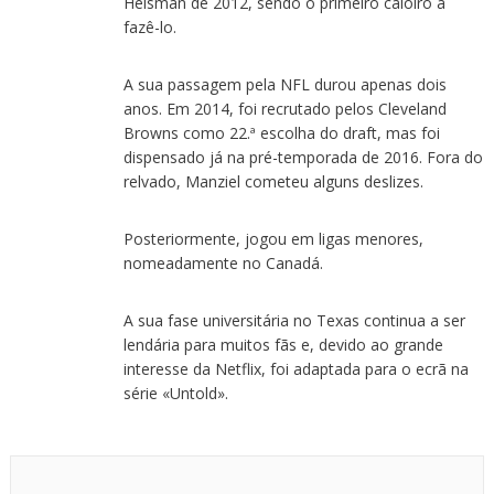
Heisman de 2012, sendo o primeiro caloiro a
fazê-lo.
A sua passagem pela NFL durou apenas dois
anos. Em 2014, foi recrutado pelos Cleveland
Browns como 22.ª escolha do draft, mas foi
dispensado já na pré-temporada de 2016. Fora do
relvado, Manziel cometeu alguns deslizes.
Posteriormente, jogou em ligas menores,
nomeadamente no Canadá.
A sua fase universitária no Texas continua a ser
lendária para muitos fãs e, devido ao grande
interesse da Netflix, foi adaptada para o ecrã na
série «Untold».