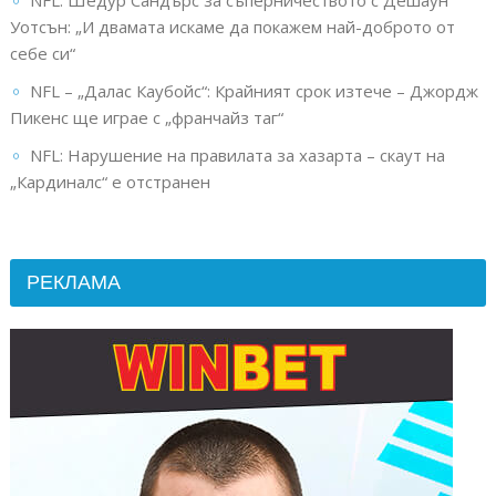
Уотсън: „И двамата искаме да покажем най-доброто от
себе си“
NFL – „Далас Каубойс“: Крайният срок изтече – Джордж
Пикенс ще играе с „франчайз таг“
NFL: Нарушение на правилата за хазарта – скаут на
„Кардиналс“ е отстранен
РЕКЛАМА