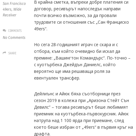
В крайна сметка, въпреки добре платения си
San Francisco
договор, ресивърът напоследък направи
49ers
,
Wide
почти всичко възможно, за да провали
Receiver
трудовите си отношения със „Сан Франциско
49ers“.
COMMENTS
No Comments
Но сега 28-годишният играч се скара и с
отбора, към който очевидно би искал да
SHARE
премине: „Вашингтон Командърс“. По-точно –
с куотърбека Джейдън Даниелс, който
вероятно ще има решаваща роля за
евентуален трансфер.
Дейлиънс и Айюк бяха съотборници през
сезон 2019 в колежа при „Аризона Стейт Сън
Девилс“ – тогава ресивърът беше любимият
приемник на куотърбека-първокурсник. Айюк
натрупа над 1 100 ярда при приемане, след
което беше избран от „49ers“ в първия кръг на
драфта.