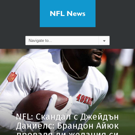
NFL: Скандал с Джейдън
Даниелс: Брандон Айюк
проваля ли желания си