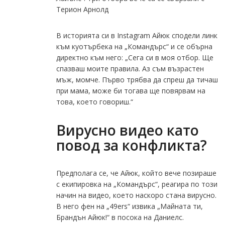
Терион Арнолд
В историята си в Instagram Айюк сподели линк
към куотърбека на „Командърс“ и се обърна
директно към него: „Сега си в моя отбор. Ще
спазваш моите правила. Аз съм възрастен
мъж, момче. Първо трябва да спреш да тичаш
при мама, може би тогава ще повярвам на
това, което говориш.“
Вирусно видео като
повод за конфликта?
Предполага се, че Айюк, който вече позираше
с екипировка на „Командърс“, реагира по този
начин на видео, което наскоро стана вирусно.
В него фен на „49ers“ извика „Майната ти,
Брандън Айюк!“ в посока на Даниелс.