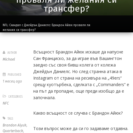
трансфер?
NFL: Скандал с Джейдън Даниелс: Брандон Айюк проваля ли
желания си трансфер?
Всъщност Брандон Айюк искаше да напусне
AUTHOR
Сан Франциско, за да играе във Вашингтон
Michael
заедно със своя бивш колега от колежа
Джейдън Даниелс. Но след странна атака в
PUBLISHED
Instagram от страна на ресивъра на „49ers“
1 месец ago
срещу куотърбека, сделката с „Commanders“ е
на път да пропадне, още преди изобщо да е
CATEGORIES
започнала.
NFC
Какво всъщност се случва с Брандон Айюк?
TAGS
Brandon Aiyuk
,
Този въпрос може да си го задаваме отдавна.
Quarterback
,