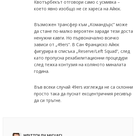
Квотърбекът отговори само с усмивка –
което явно изобщо не се хареса на Айюк.
Възможен трансфер към „Командърс“ може
да стане по-малко вероятен заради тези доста
ненужни кавги. Но първоначално всичко
зависи от „49ers“. В Сан Франциско Айюк
фигурира в списъка „Reserve/Left Squad“, след
като пропусна рехабилитационни процедури
след тежка контузия на коляното миналата
година.
Във всеки случай 49ers изглежда не са склонни
просто така да пуснат ексцентричния ресивър
да си тръгне.