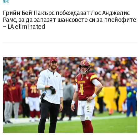
NFC
Грийн Бей Пакърс побеждават Лос Анджелис
Рамс, за да запазят шансовете си за плейофите
– LA eliminated