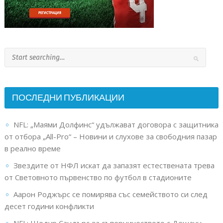
ПОСЛЕДНИ ПУБЛИКАЦИИ
NFL: „Маями Долфинс“ удължават договора с защитника
от отбора „All-Pro“ – Новини и слухове за свободния пазар
в реално време
Звездите от НФЛ искат да запазят естествената трева
от Световното първенство по футбол в стадионите
Аарон Роджърс се помирява със семейството си след
десет години конфликти
NFL: Шедур Сандърс за съперничеството с Дешаун