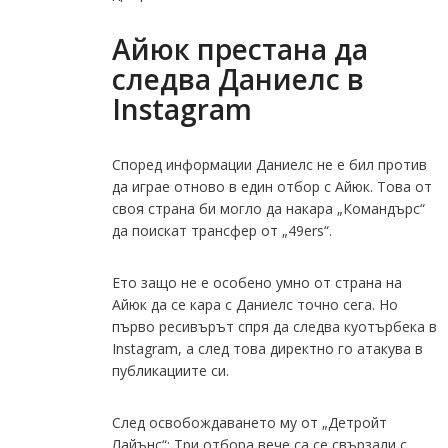
Айюк престана да
следва Даниелс в
Instagram
Според информации Даниелс не е бил против
да играе отново в един отбор с Айюк. Това от
своя страна би могло да накара „Командърс“
да поискат трансфер от „49ers“.
Ето защо не е особено умно от страна на
Айюк да се кара с Даниелс точно сега. Но
първо ресивърът спря да следва куотърбека в
Instagram, а след това директно го атакува в
публикациите си.
След освобождаването му от „Детройт
Лайънс“: Три отбора вече са се свързали с