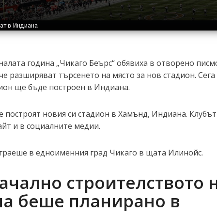
ват в Индиана
налата година „Чикаго Беърс“ обявиха в отворено писм
че разширяват търсенето на място за нов стадион. Сега 
дион ще бъде построен в Индиана.
е построят новия си стадион в Хамънд, Индиана. Клубът
айт и в социалните медии.
граеше в едноименния град Чикаго в щата Илинойс.
ачално строителството 
на беше планирано в