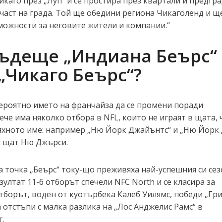
икаго през „Луп“ и се простира през квартали и предгр
 част на града. Той ще обедини региона Чикаголенд и щ
ожности за неговите жители и компании.“
бъдеще „Индиана Беърс“
„Чикаго Беърс“?
вероятно името на франчайза да се промени поради
ече има няколко отбора в NFL, които не играят в щата, 
яхното име: например „Ню Йорк Джайънтс“ и „Ню Йорк 
я щат Ню Джърси.
а точка „Беърс“ току-що преживяха най-успешния си сез
резултат 11-6 отборът спечели NFC North и се класира за
тборът, воден от куотърбека Калеб Уилямс, победи „Гр
 отстъпи с малка разлика на „Лос Анджелис Рамс“ в
.