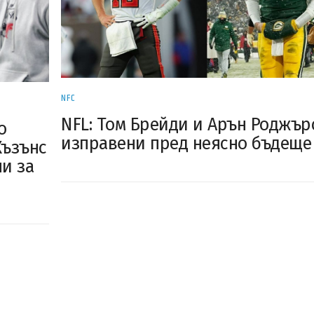
NFC
NFL: Том Брейди и Арън Роджър
о
изправени пред неясно бъдеще
Къзънс
и за