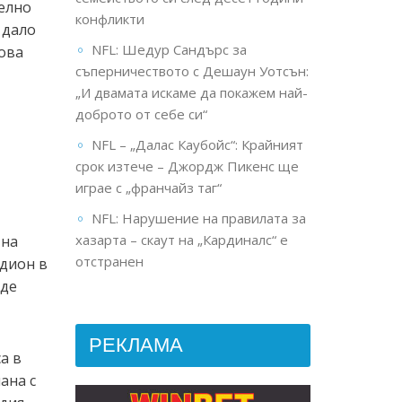
телно
конфликти
 дало
NFL: Шедур Сандърс за
това
съперничеството с Дешаун Уотсън:
„И двамата искаме да покажем най-
доброто от себе си“
NFL – „Далас Каубойс“: Крайният
срок изтече – Джордж Пикенс ще
играе с „франчайз таг“
NFL: Нарушение на правилата за
хазарта – скаут на „Кардиналс“ е
 на
отстранен
адион в
ъде
РЕКЛАМА
а в
ана с