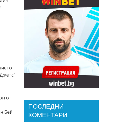
адия
е
чието
Джетс“
он от
ПОСЛЕДНИ
ин Бей
КОМЕНТАРИ