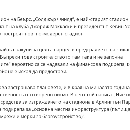
ион на Беърс, „Солджър Фийлд“, е най-старият стадион
икът на клуба Джордж Маккаски и президентът Кевин У
а построят нов, по-модерен стадион.
нчайзът закупи за целта парцел в предградието на Чика
 Въпреки това строителството там така и не започна.
ите“ вероятно са се надявали на финансова подкрепа, 
йс не е искал да предостави.
ова застрашава плановете, и в края на миналата година
твеността с отворено писмо. В него той написа: „Ние н
средства за изграждането на стадиона в Арлингтън Пар
а подкрепа за „основна местна инфраструктура (пътища
режи и мерки за благоустройство)“.