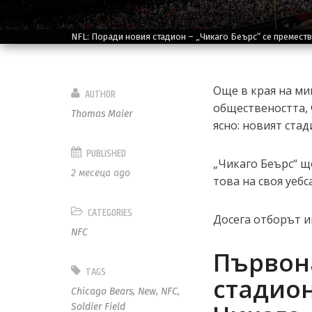
NFL: Поради новия стадион – „Чикаго Беърс“ се премест
Още в края на ми
AUTHOR
обществеността, 
Thomas Maier
ясно: новият ста
PUBLISHED
„Чикаго Беърс“ щ
2 месеца ago
това на своя уебс
CATEGORIES
Досега отборът и
NFC
Първон
TAGS
стадио
Chicago Bears
,
New
,
NFC
,
Soldier Field