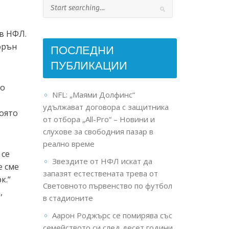
 в НФЛ.
орън
ПОСЛЕДНИ
ПУБЛИКАЦИИ
го
NFL: „Маями Долфинс“
удължават договора с защитника
която
от отбора „All-Pro“ – Новини и
слухове за свободния пазар в
реално време
 се
Звездите от НФЛ искат да
е сме
запазят естествената трева от
к.“
Световното първенство по футбол
,
в стадионите
Аарон Роджърс се помирява със
семейството си след десет години