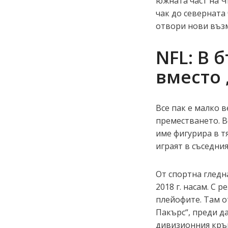
южната част на Ч
чак до северната
отвори нови възм
NFL: В 
вместо 
Все пак е малко 
преместването. В
име фигурира в т
играят в съседни
От спортна гледн
2018 г. насам. С 
плейофите. Там о
Пакърс“, преди да
дивизионния кръг