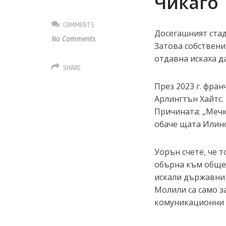
Чикаго
COMMENTS
Досегашният стад
No Comments
Затова собствен
отдавна искаха д
SHARE
През 2023 г. фра
Арлингтън Хайтс.
Причината: „Мечк
обаче щата Илино
Уорън счете, че т
обърна към общес
искали държавни 
Молили са само з
комуникационни м