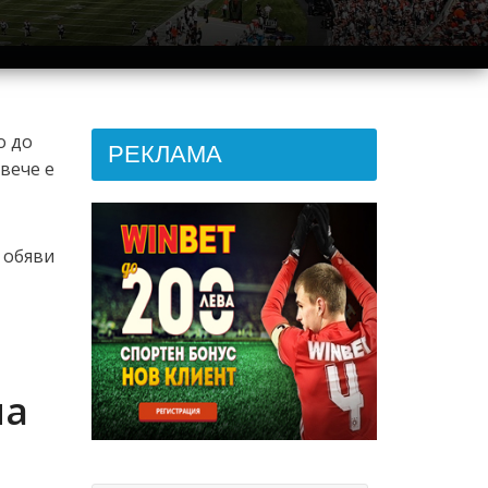
о до
РЕКЛАМА
вече е
 обяви
на