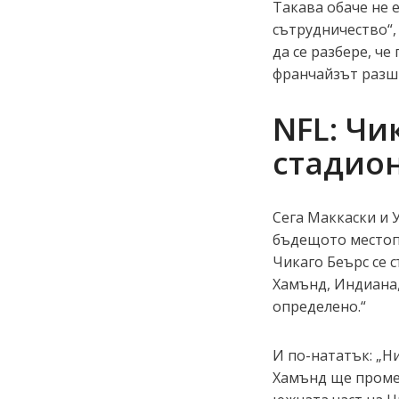
Такава обаче не 
сътрудничество“,
да се разбере, че
франчайзът разши
NFL: Чи
стадио
Сега Маккаски и 
бъдещото местопо
Чикаго Беърс се 
Хамънд, Индиана,
определено.“
И по-нататък: „Ни
Хамънд ще промен