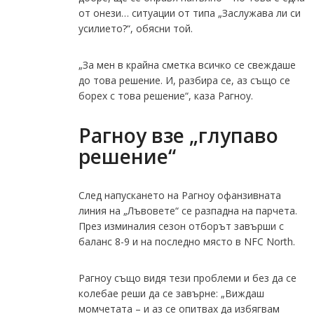
от онези… ситуации от типа „Заслужава ли си
усилието?“, обясни той.
„За мен в крайна сметка всичко се свеждаше
до това решение. И, разбира се, аз също се
борех с това решение“, каза Рагноу.
Рагноу взе „глупаво
решение“
След напускането на Рагноу офанзивната
линия на „Лъвовете“ се разпадна на парчета.
През изминалия сезон отборът завърши с
баланс 8-9 и на последно място в NFC North.
Рагноу също видя тези проблеми и без да се
колебае реши да се завърне: „Виждаш
момчетата – и аз се опитвах да избягвам