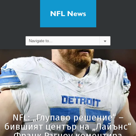
NFL: „Глупаво решение“ –
бившият център на „Лайънс“
Франк Рагноу коментира