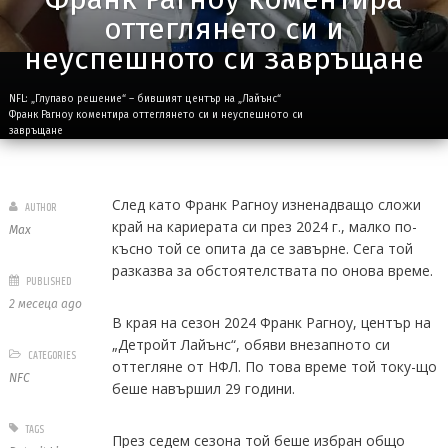
оттеглянето си и
неуспешното си завръщане
NFL: „Глупаво решение“ – бившият център на „Лайънс“
Франк Рагноу коментира оттеглянето си и неуспешното си
завръщане
След като Франк Рагноу изненадващо сложи
AUTHOR
край на кариерата си през 2024 г., малко по-
Max
късно той се опита да се завърне. Сега той
разказва за обстоятелствата по онова време.
PUBLISHED
2 месеца ago
В края на сезон 2024 Франк Рагноу, център на
„Детройт Лайънс“, обяви внезапното си
CATEGORIES
оттегляне от НФЛ. По това време той току-що
NFC
беше навършил 29 години.
TAGS
През седем сезона той беше избран общо