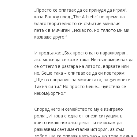
„Просто се опитвах да се принудя да играя“,
каза Рагноу пред „The Athletic“ по време на
благотворителното си събитие миналия
петък в Мичиган. „Исках го, но тялото ми ми
казваше друго.“
И продължи: „Бях просто като парализиран,
ако може да се каже така. Не възнамерявах да
се оттегля в разгара на лятото, вярвате или
не. Беше така – опитвах се да си повтарям:
„Ще го направиш за момчетата, за феновете.
Такъв си ти.“ Но просто беше… чувствах се
некомфортно.“
Според него и семейството му е изиграло
роля: „И това е една от онези ситуации, в
които имаш няколко деца – и не искам да
разказвам сантиментална история, аз съм
добре, ще се оправя напълно – но това е една