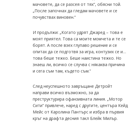
мачовете, да се разсея от тях“, обясни той.
„После започнах да гледам мачовете и се
почувствах виновен.“
И продължи: „Когато удрят Джаред – това е
моят приятел. Това са моите момчета и те се
борят. А после взех глупаво решение и се
опитах да се подготвя за игра, контузих се и…
това беше тежко. Беше наистина тежко. Но
знаеш ли, всичко се случва с някаква причина
и сега съм там, където съм.“
След неуспешното завръщане Детройт
направи всичко възможно, за да
преструктурира офанзивната линия. „Мотор
Сити“ привлече, наред с другите, центъра Кейд
Мейс от Каролина Пантърс и избра в първия
кръг на драфта десния такл Блейк Милър.