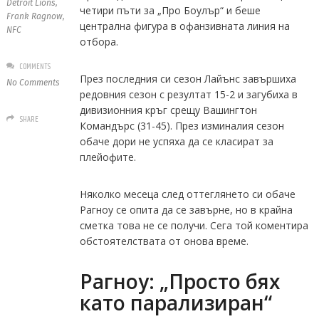
Detroit Lions
,
четири пъти за „Про Боулър“ и беше
Frank Ragnow
,
централна фигура в офанзивната линия на
NFC
отбора.
COMMENTS
През последния си сезон Лайънс завършиха
No Comments
редовния сезон с резултат 15-2 и загубиха в
дивизионния кръг срещу Вашингтон
SHARE
Командърс (31-45). През изминалия сезон
обаче дори не успяха да се класират за
плейофите.
Няколко месеца след оттеглянето си обаче
Рагноу се опита да се завърне, но в крайна
сметка това не се получи. Сега той коментира
обстоятелствата от онова време.
Рагноу: „Просто бях
като парализиран“