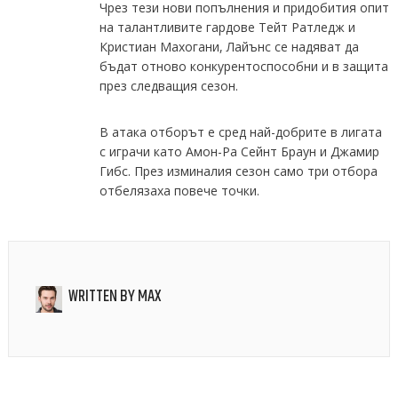
Чрез тези нови попълнения и придобития опит
на талантливите гардове Тейт Ратледж и
Кристиан Махогани, Лайънс се надяват да
бъдат отново конкурентоспособни и в защита
през следващия сезон.
В атака отборът е сред най-добрите в лигата
с играчи като Амон-Ра Сейнт Браун и Джамир
Гибс. През изминалия сезон само три отбора
отбелязаха повече точки.
WRITTEN BY
MAX