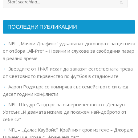
ПОСЛЕДНИ ПУБЛИКАЦИИ
NFL: „Маями Долфинс“ удължават договора с защитника
от отбора „All-Pro“ – Новини и слухове за свободния пазар
в реално време
Звездите от НФЛ искат да запазят естествената трева
от Световното първенство по футбол в стадионите
Аарон Роджърс се помирява със семейството си след
десет години конфликти
NFL: Шедур Сандърс за съперничеството с Дешаун
Уотсън: „И двамата искаме да покажем най-доброто от
себе си“
NFL – „Далас Каубойс“: Крайният срок изтече – Джордж
Пикенс ще играе с „франчайз таг“