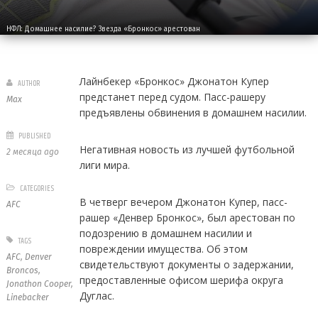
НФЛ: Домашнее насилие? Звезда «Бронкос» арестован
Лайнбекер «Бронкос» Джонатон Купер
AUTHOR
предстанет перед судом. Пасс-рашеру
Max
предъявлены обвинения в домашнем насилии.
PUBLISHED
Негативная новость из лучшей футбольной
2 месяца ago
лиги мира.
CATEGORIES
В четверг вечером Джонатон Купер, пасс-
AFC
рашер «Денвер Бронкос», был арестован по
подозрению в домашнем насилии и
TAGS
повреждении имущества. Об этом
AFC
,
Denver
свидетельствуют документы о задержании,
Broncos
,
предоставленные офисом шерифа округа
Jonathon Cooper
,
Дуглас.
Linebacker