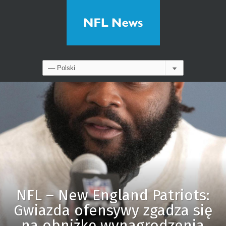
NFL – New England Patriots:
Gwiazda ofensywy zgadza się
na obniżkę wynagrodzenia