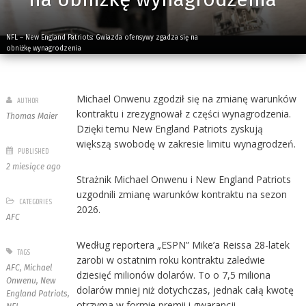
NFL – New England Patriots: Gwiazda ofensywy zgadza się na
obniżkę wynagrodzenia
Michael Onwenu zgodził się na zmianę warunków
AUTHOR
kontraktu i zrezygnował z części wynagrodzenia.
Thomas Maier
Dzięki temu New England Patriots zyskują
większą swobodę w zakresie limitu wynagrodzeń.
PUBLISHED
2 miesiące ago
Strażnik Michael Onwenu i New England Patriots
uzgodnili zmianę warunków kontraktu na sezon
CATEGORIES
2026.
AFC
Według reportera „ESPN” Mike’a Reissa 28-latek
TAGS
zarobi w ostatnim roku kontraktu zaledwie
AFC
,
Michael
dziesięć milionów dolarów. To o 7,5 miliona
Onwenu
,
New
dolarów mniej niż dotychczas, jednak całą kwotę
England Patriots
,
otrzyma w formie premii i gwarancji.