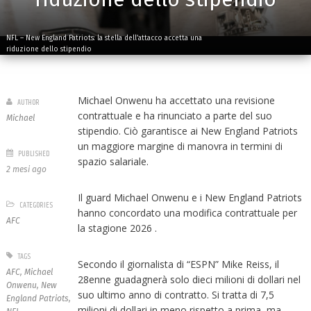
NFL – New England Patriots: la stella dell’attacco accetta una
riduzione dello stipendio
Michael Onwenu ha accettato una revisione
AUTHOR
contrattuale e ha rinunciato a parte del suo
Michael
stipendio. Ciò garantisce ai New England Patriots
un maggiore margine di manovra in termini di
PUBLISHED
spazio salariale.
2 mesi ago
Il guard Michael Onwenu e i New England Patriots
CATEGORIES
hanno concordato una modifica contrattuale per
AFC
la stagione 2026 .
TAGS
Secondo il giornalista di “ESPN” Mike Reiss, il
AFC
,
Michael
28enne guadagnerà solo dieci milioni di dollari nel
Onwenu
,
New
suo ultimo anno di contratto. Si tratta di 7,5
England Patriots
,
milioni di dollari in meno rispetto a prima, ma