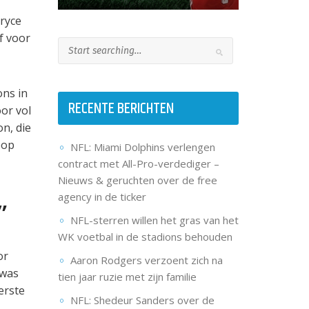
ryce
f voor
ns in
RECENTE BERICHTEN
or vol
on, die
oop
NFL: Miami Dolphins verlengen
contract met All-Pro-verdediger –
Nieuws & geruchten over de free
agency in de ticker
”
NFL-sterren willen het gras van het
WK voetbal in de stadions behouden
or
Aaron Rodgers verzoent zich na
 was
tien jaar ruzie met zijn familie
erste
NFL: Shedeur Sanders over de