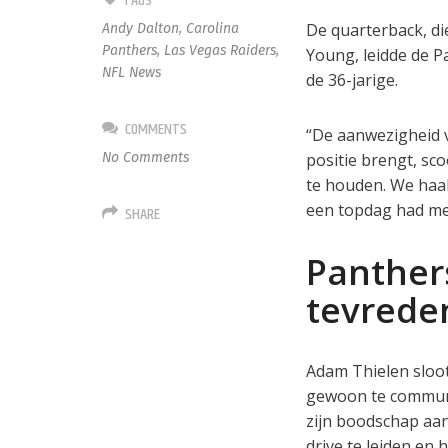
TAGS
De quarterback, di
Andy Dalton
,
Carolina
Panthers
,
Las Vegas Raiders
,
Young, leidde de Pa
NFL News
de 36-jarige.
COMMENTS
“De aanwezigheid 
No Comments
positie brengt, s
te houden. We haald
een topdag had me
SHARE
Panther
tevreden
Adam Thielen sloot
gewoon te communi
zijn boodschap aan
drive te leiden en