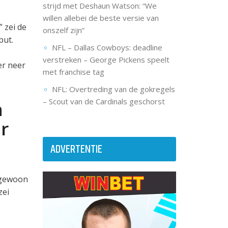
strijd met Deshaun Watson: “We
willen allebei de beste versie van
 zei de
onszelf zijn”
put.
NFL – Dallas Cowboys: deadline
verstreken – George Pickens speelt
er neer
met franchise tag
NFL: Overtreding van de gokregels
– Scout van de Cardinals geschorst
n
r
ADVERTENTIE
r gewoon
zei