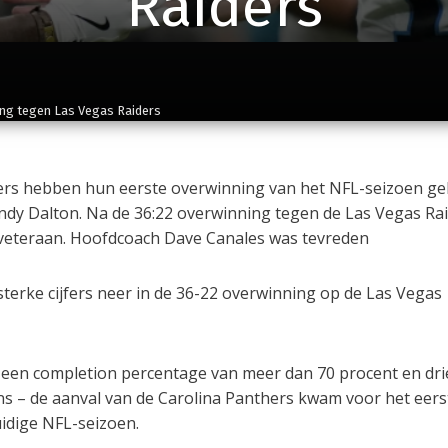
Raiders
ing tegen Las Vegas Raiders
ers hebben hun eerste overwinning van het NFL-seizoen g
dy Dalton. Na de 36:22 overwinning tegen de Las Vegas Ra
 veteraan. Hoofdcoach Dave Canales was tevreden
sterke cijfers neer in de 36-22 overwinning op de Las Vegas
 een completion percentage van meer dan 70 procent en dri
s – de aanval van de Carolina Panthers kwam voor het eers
uidige NFL-seizoen.