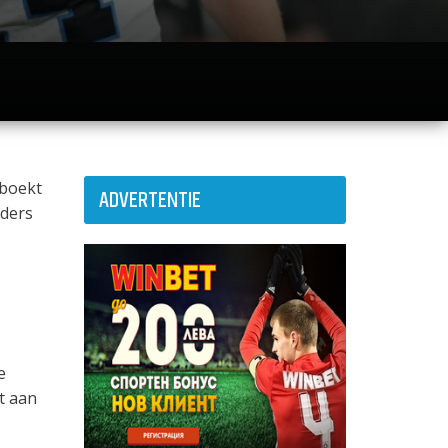
eboekt
ADVERTENTIE
iders
e
t aan