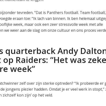
jzonder tevreden. “Dat is Panthers football. Team football,”
voegde eraan toe: ”Ik lach van binnen. Ik ben helemaal uitge
oflijke week, maar ook een zeer stressvolle week met alle
en we weer aan de slag om onze cultuur en ons proces verd
s quarterback Andy Dalto
 op Raiders: “Het was zeke
re week”
tchwinner zelf over zijn sterke optreden? “Ik probeerde e
de jongens plezier hadden. Omdat je er veel werk in stopt,” 
 zichzelf kon zijn’ op het veld.