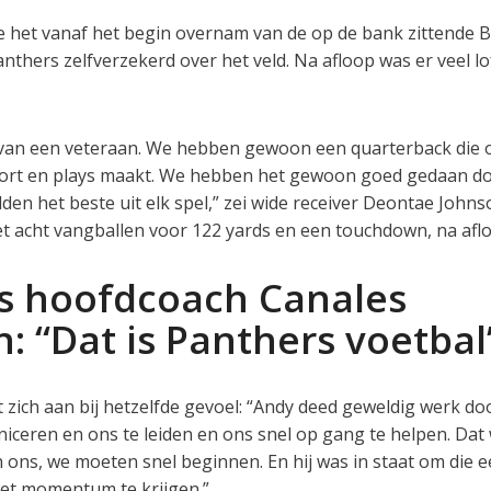
e het vanaf het begin overnam van de op de bank zittende B
nthers zelfverzekerd over het veld. Na afloop was er veel lo
van een veteraan. We hebben gewoon een quarterback die o
coort en plays maakt. We hebben het gewoon goed gedaan do
en het beste uit elk spel,” zei wide receiver Deontae Johns
t acht vangballen voor 122 yards en een touchdown, na afl
s hoofdcoach Canales
: “Dat is Panthers voetbal
 zich aan bij hetzelfde gevoel: “Andy deed geweldig werk do
ceren en ons te leiden en ons snel op gang te helpen. Dat
 ons, we moeten snel beginnen. En hij was in staat om die e
 het momentum te krijgen.”