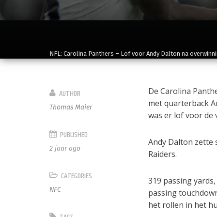
NFL: Carolina Panthers – Lof voor Andy Dalton na overwinn
De Carolina Panth
AUTHOR
met quarterback An
Thomas Maier
was er lof voor de
PUBLISHED
Andy Dalton zette 
2 jaar ago
Raiders.
CATEGORIES
319 passing yards,
NFC
passing touchdown
het rollen in het h