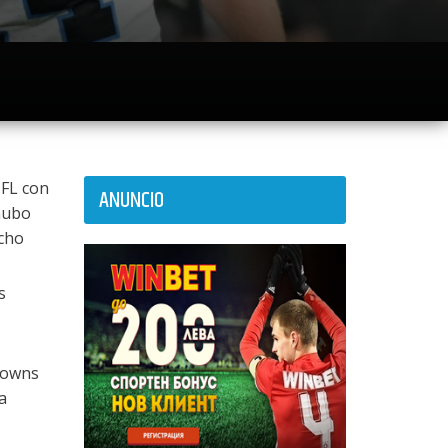
NFL con
ANUNCIO
 hubo
echo
s
hdowns
a