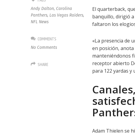
TAGS
El quarterback, que
Andy Dalton
,
Carolina
Panthers
,
Las Vegas Raiders
,
banquillo, dirigió
NFL News
faltaron los elogio
COMMENTS
«La presencia de 
No Comments
en posición, anot
manteniéndonos fi
receptor abierto D
SHARE
para 122 yardas y
Canales,
satisfec
Panther
Adam Thielen se hi