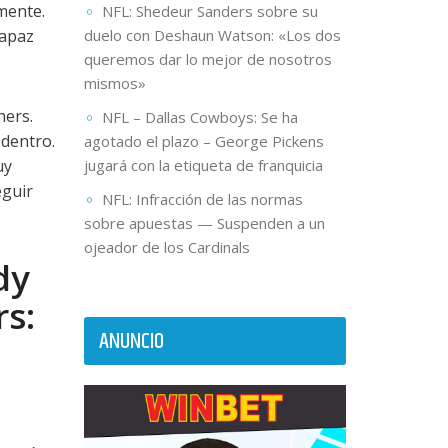
mente.
NFL: Shedeur Sanders sobre su
capaz
duelo con Deshaun Watson: «Los dos
queremos dar lo mejor de nosotros
mismos»
hers.
NFL – Dallas Cowboys: Se ha
 dentro.
agotado el plazo – George Pickens
uy
jugará con la etiqueta de franquicia
eguir
NFL: Infracción de las normas
sobre apuestas — Suspenden a un
ojeador de los Cardinals
dy
rs:
ANUNCIO