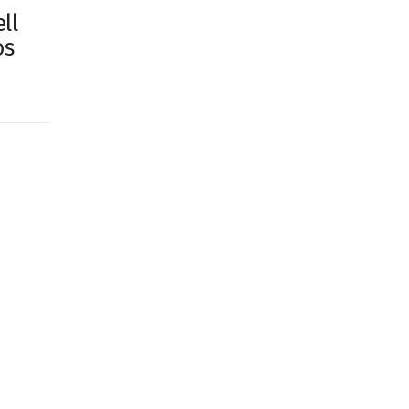
ll
os