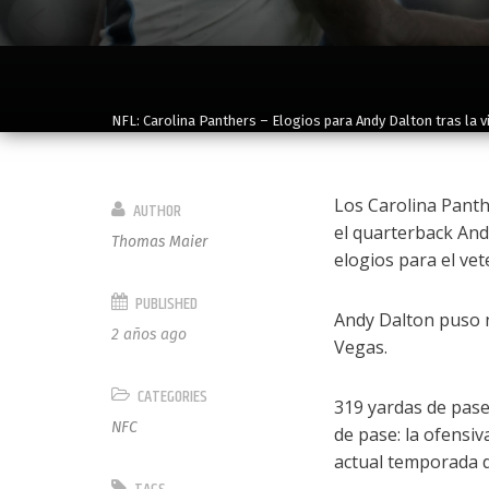
NFL: Carolina Panthers – Elogios para Andy Dalton tras la v
Los Carolina Panth
AUTHOR
el quarterback And
Thomas Maier
elogios para el ve
PUBLISHED
Andy Dalton puso n
2 años ago
Vegas.
CATEGORIES
319 yardas de pase
NFC
de pase: la ofensiv
actual temporada d