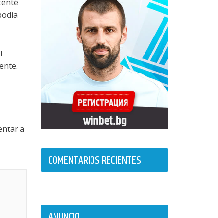
tenté
podía
l
ente.
entar a
COMENTARIOS RECIENTES
ANUNCIO