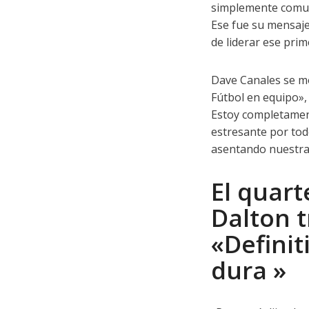
simplemente comun
Ese fue su mensaj
de liderar ese prim
Dave Canales se mo
Fútbol en equipo»,
Estoy completamen
estresante por tod
asentando nuestra 
El quart
Dalton t
«Defini
dura »