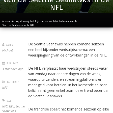
NFL
Alleen niet op dinsdag: het bijzondere wedstrijdschema van de
Seattle Seahawks in de NFL
De Seattle Seahawks hebben komend seizoen
AUTHOR
een heel bijzonder wedstrijdschema: een
Michael
weerspiegeling van de ontwikkelingen in de NFL.
PUBLISHED
De NFL verplaatst haar wedstrijden steeds vaker
3 maanden ago
van zondag naar andere dagen van de week,
waarop tv-zenders en streamingplatforms er
CATEGORIES
meer geld voor betalen. In het komende seizoen
NFC
belichaamt geen enkel team deze trend beter dan
de Seattle Seahawks.
TAGS
NFC
,
NFL
,
Seattle
De franchise speelt het komende seizoen op elke
Seahawks