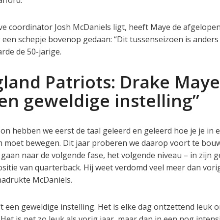
fford.
ive coordinator Josh McDaniels ligt, heeft Maye de afgelope
 een schepje bovenop gedaan: “Dit tussenseizoen is anders
arde de 50-jarige.
land Patriots: Drake Maye
en geweldige instelling”
on hebben we eerst de taal geleerd en geleerd hoe je je in 
m moet bewegen. Dit jaar proberen we daarop voort te bou
gaan naar de volgende fase, het volgende niveau – in zijn ge
ositie van quarterback. Hij weet verdomd veel meer dan vorig
enadrukte McDaniels.
ft een geweldige instelling. Het is elke dag ontzettend leuk
Het is net zo leuk als vorig jaar, maar dan in een nog intens