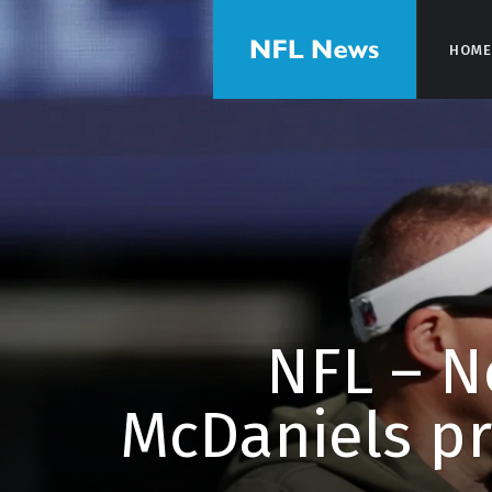
HOME
HOM
NFL – N
McDaniels pr