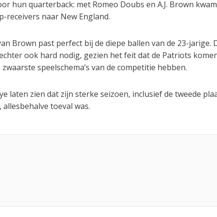
oor hun quarterback: met Romeo Doubs en A.J. Brown kwam
op-receivers naar New England.
van Brown past perfect bij de diepe ballen van de 23-jarige.
 echter ook hard nodig, gezien het feit dat de Patriots kome
 zwaarste speelschema’s van de competitie hebben.
laten zien dat zijn sterke seizoen, inclusief de tweede plaa
 allesbehalve toeval was.