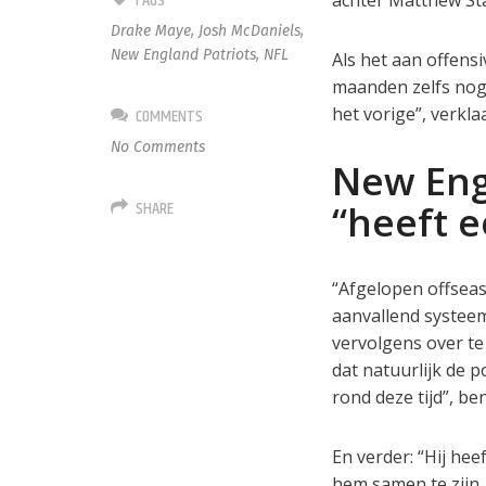
TAGS
achter Matthew Sta
Drake Maye
,
Josh McDaniels
,
New England Patriots
,
NFL
Als het aan offens
maanden zelfs nog
het vorige”, verkla
COMMENTS
No Comments
New Eng
SHARE
“heeft e
“Afgelopen offseas
aanvallend systee
vervolgens over te 
dat natuurlijk de p
rond deze tijd”, b
En verder: “Hij hee
hem samen te zijn. 