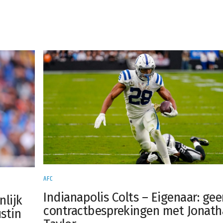
AFC
Indianapolis Colts – Eigenaar: ge
nlijk
contractbesprekingen met Jonat
stin