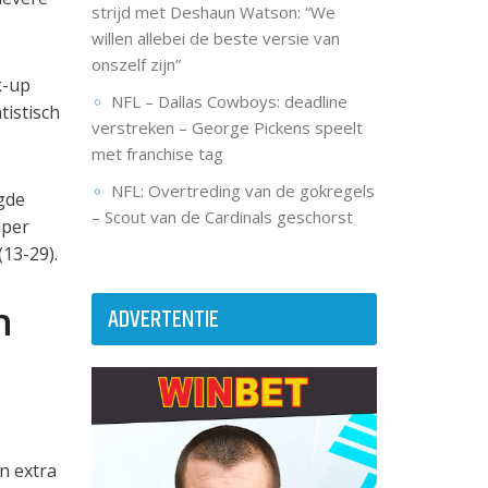
strijd met Deshaun Watson: “We
willen allebei de beste versie van
onszelf zijn”
k-up
NFL – Dallas Cowboys: deadline
tistisch
verstreken – George Pickens speelt
met franchise tag
NFL: Overtreding van de gokregels
gde
– Scout van de Cardinals geschorst
uper
(13-29).
n
ADVERTENTIE
n extra