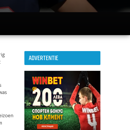
rig
ADVERTENTIE
t
s
was
eizoen
m