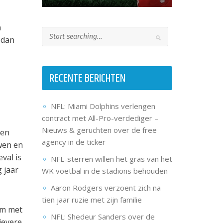
n
 dan
RECENTE BERICHTEN
NFL: Miami Dolphins verlengen
contract met All-Pro-verdediger –
Nieuws & geruchten over de free
een
agency in de ticker
wen en
val is
NFL-sterren willen het gras van het
 jaar
WK voetbal in de stadions behouden
Aaron Rodgers verzoent zich na
tien jaar ruzie met zijn familie
 om met
NFL: Shedeur Sanders over de
ievere