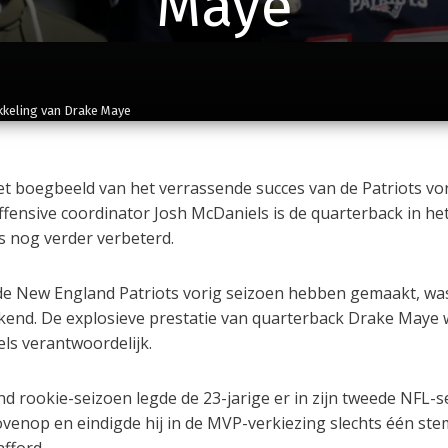
Maye
kkeling van Drake Maye
 boegbeeld van het verrassende succes van de Patriots vo
ffensive coordinator Josh McDaniels is de quarterback in he
s nog verder verbeterd.
e New England Patriots vorig seizoen hebben gemaakt, wa
kend. De explosieve prestatie van quarterback Drake Maye 
ls verantwoordelijk.
d rookie-seizoen legde de 23-jarige er in zijn tweede NFL-s
ovenop en eindigde hij in de MVP-verkiezing slechts één ste