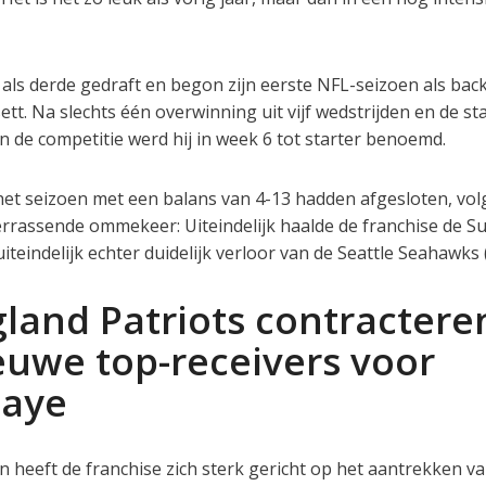
als derde gedraft en begon zijn eerste NFL-seizoen als bac
ett. Na slechts één overwinning uit vijf wedstrijden en de sta
n de competitie werd hij in week 6 tot starter benoemd.
het seizoen met een balans van 4-13 hadden afgesloten, vol
errassende ommekeer: Uiteindelijk haalde de franchise de S
teindelijk echter duidelijk verloor van de Seattle Seahawks 
land Patriots contractere
euwe top-receivers voor
Maye
n heeft de franchise zich sterk gericht op het aantrekken va