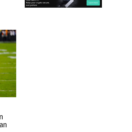
en
han