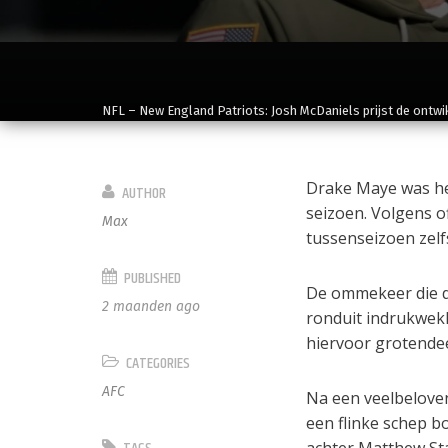
NFL – New England Patriots: Josh McDaniels prijst de ontwi
Drake Maye was het
AUTHOR
seizoen. Volgens o
Max
tussenseizoen zelf
PUBLISHED
De ommekeer die d
2 maanden ago
ronduit indrukwek
hiervoor grotendee
CATEGORIES
AFC
Na een veelbeloven
een flinke schep b