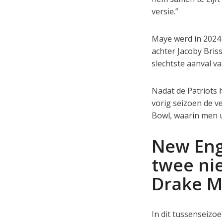
versie.”
Maye werd in 2024 
achter Jacoby Briss
slechtste aanval va
Nadat de Patriots 
vorig seizoen de v
Bowl, waarin men ui
New Eng
twee ni
Drake 
In dit tussenseizoe