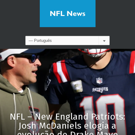
NFL – New England Patriots:
Josh McDaniels elogia a
evolução de Drake Maye