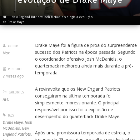
NFL – New England Patriots: Josh McDaniels elogia a evolução
de Drake Maye
Drake Maye foi a figura de proa do surpreendente
AUTHOR
sucesso dos Patriots na época passada. Segundo
Max
o coordenador ofensivo Josh McDaniels, o
quarterback melhorou ainda mais durante a pré-
PUBLISHED
temporada.
2 meses ago
A reviravolta que os New England Patriots
CATEGORIES
conseguiram na última temporada foi
AFC
simplesmente impressionante. O principal
responsável por isso foi a explosão de
TAGS
desempenho do quarterback Drake Maye.
Drake Maye
,
Josh
McDaniels
,
New
Após uma promissora temporada de estreia, o
England Patriots
,
jogador de 23 anos deu um salto considerável na