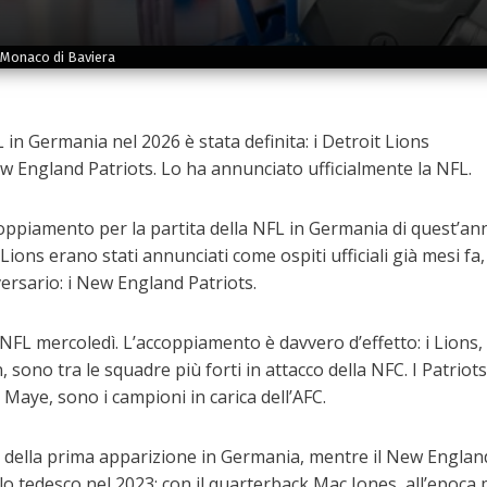
a Monaco di Baviera
L in Germania nel 2026 è stata definita: i Detroit Lions
w England Patriots. Lo ha annunciato ufficialmente la NFL.
coppiamento per la partita della NFL in Germania di quest’an
Lions erano stati annunciati come ospiti ufficiali già mesi fa,
vversario: i New England Patriots.
NFL mercoledì. L’accoppiamento è davvero d’effetto: i Lions,
sono tra le squadre più forti in attacco della NFC. I Patriots,
Maye, sono i campioni in carica dell’AFC.
ta della prima apparizione in Germania, mentre il New Englan
lo tedesco nel 2023: con il quarterback Mac Jones, all’epoca