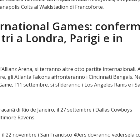
ianapolis Colts al Waldstadion di Francoforte.
ernational Games: conferm
tri a Londra, Parigi e in
ll’Allianz Arena, si terranno altre otto partite internazionali. 
e, gli Atlanta Falcons affronteranno i Cincinnati Bengals. N
me, l’11 settembre, si sfideranno i Los Angeles Rams e i S
racanã di Rio de Janeiro, il 27 settembre i Dallas Cowboys
ltimore Ravens.
, il 22 novembre i San Francisco 49ers dovranno vedersela co