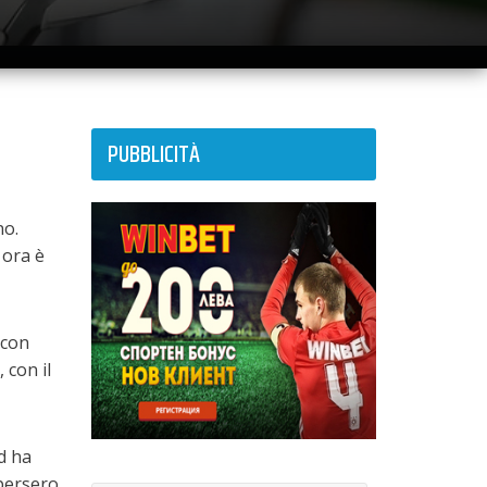
PUBBLICITÀ
no.
 ora è
 con
 con il
d ha
 persero