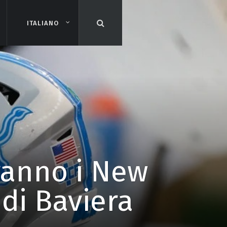
ITALIANO
ITALIANO
eranno i New
di Baviera