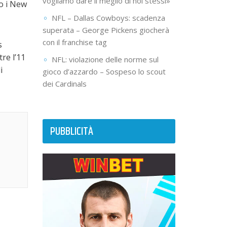
vogliamo dare il meglio di noi stessi»
no i New
NFL – Dallas Cowboys: scadenza
superata – George Pickens giocherà
con il franchise tag
s
re l’11
NFL: violazione delle norme sul
i
gioco d’azzardo – Sospeso lo scout
dei Cardinals
PUBBLICITÀ