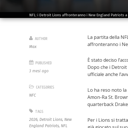
NFL: i Detroit Lions affronteranno i New England Patriots 
La partita della NF
AUTHOR
affronteranno i Ne
Max
È stato deciso l’ac
PUBLISHED
Dopo che i Detroit 
3 mesi ago
ufficiale anche l’a
CATEGORIES
Lo ha reso noto la 
NFC
Amon-Ra St. Brown, 
quarterback Drake 
TAGS
Per i Lions si trat
2026
,
Detroit Lions
,
New
England Patriots
,
NFL
già giocato sul suo