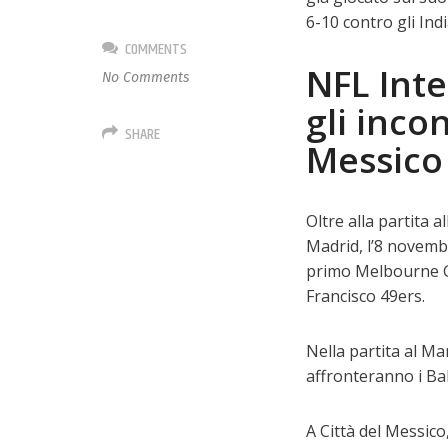
6-10 contro gli Ind
COMMENTS
NFL Int
No Comments
gli incon
SHARE
Messico
Oltre alla partita a
Madrid, l’8 novembr
primo Melbourne Ga
Francisco 49ers.
Nella partita al Ma
affronteranno i Ba
A Città del Messico