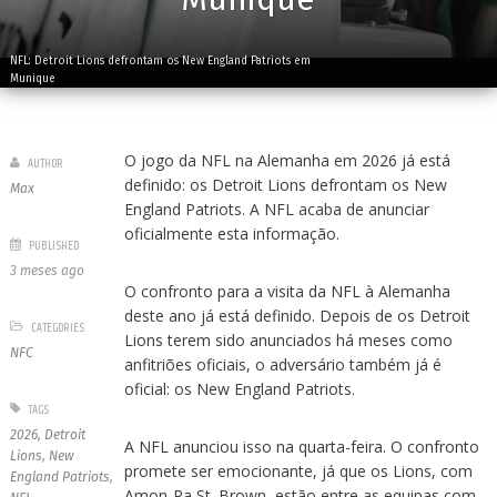
NFL: Detroit Lions defrontam os New England Patriots em
Munique
O jogo da NFL na Alemanha em 2026 já está
AUTHOR
definido: os Detroit Lions defrontam os New
Max
England Patriots. A NFL acaba de anunciar
oficialmente esta informação.
PUBLISHED
3 meses ago
O confronto para a visita da NFL à Alemanha
deste ano já está definido. Depois de os Detroit
CATEGORIES
Lions terem sido anunciados há meses como
NFC
anfitriões oficiais, o adversário também já é
oficial: os New England Patriots.
TAGS
2026
,
Detroit
A NFL anunciou isso na quarta-feira. O confronto
Lions
,
New
promete ser emocionante, já que os Lions, com
England Patriots
,
Amon-Ra St. Brown, estão entre as equipas com