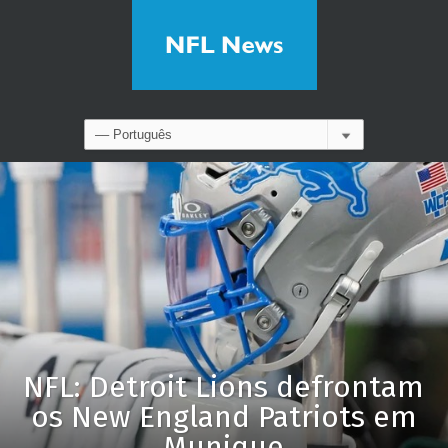
NFL: Detroit Lions defrontam
os New England Patriots em
Munique