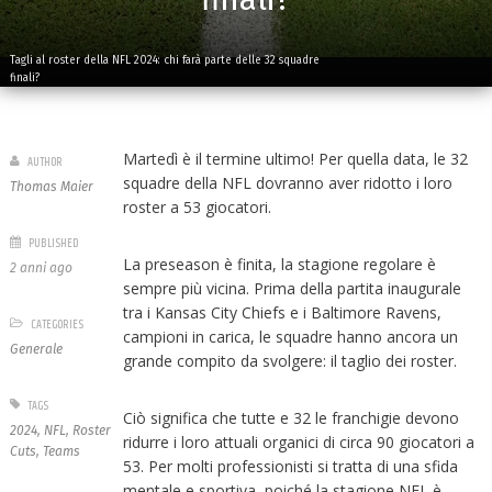
Tagli al roster della NFL 2024: chi farà parte delle 32 squadre
finali?
Martedì è il termine ultimo! Per quella data, le 32
AUTHOR
squadre della NFL dovranno aver ridotto i loro
Thomas Maier
roster a 53 giocatori.
PUBLISHED
La preseason è finita, la stagione regolare è
2 anni ago
sempre più vicina. Prima della partita inaugurale
tra i Kansas City Chiefs e i Baltimore Ravens,
CATEGORIES
campioni in carica, le squadre hanno ancora un
Generale
grande compito da svolgere: il taglio dei roster.
TAGS
Ciò significa che tutte e 32 le franchigie devono
2024
,
NFL
,
Roster
ridurre i loro attuali organici di circa 90 giocatori a
Cuts
,
Teams
53. Per molti professionisti si tratta di una sfida
mentale e sportiva, poiché la stagione NFL è