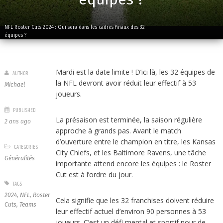
NFL Roster Cuts 2024 : Qui sera dans les cadres finaux des 32
équipes ?
Mardi est la date limite ! D’ici là, les 32 équipes de
AUTHOR
la NFL devront avoir réduit leur effectif à 53
Michael
joueurs.
PUBLISHED
La présaison est terminée, la saison régulière
2 ans ago
approche à grands pas. Avant le match
d’ouverture entre le champion en titre, les Kansas
CATEGORIES
City Chiefs, et les Baltimore Ravens, une tâche
Généralités
importante attend encore les équipes : le Roster
Cut est à l’ordre du jour.
TAGS
2024
,
NFL
,
Roster
Cela signifie que les 32 franchises doivent réduire
Cuts
,
Teams
leur effectif actuel d’environ 90 personnes à 53
joueurs. C’est un défi mental et sportif pour de