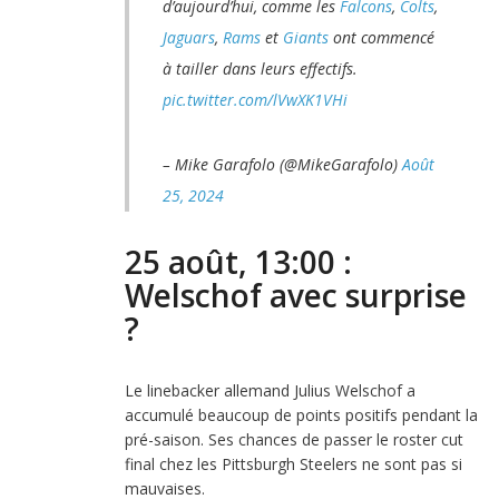
d’aujourd’hui, comme les
Falcons
,
Colts
,
Jaguars
,
Rams
et
Giants
ont commencé
à tailler dans leurs effectifs.
pic.twitter.com/lVwXK1VHi
– Mike Garafolo (@MikeGarafolo)
Août
25, 2024
25 août, 13:00 :
Welschof avec surprise
?
Le linebacker allemand Julius Welschof a
accumulé beaucoup de points positifs pendant la
pré-saison. Ses chances de passer le roster cut
final chez les Pittsburgh Steelers ne sont pas si
mauvaises.