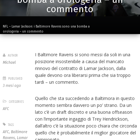
commento
NFL – Lamar Jackson: i Baltimore Ravens sono una bomba a
orologeria – un commento
I Baltimore Ravens si sono messi da soli in una
AUTHOR
posizione insostenibile a causa del mancato
Michael
rinnovo del contratto di Lamar Jackson, dalla
quale devono ora liberarsi prima che sia troppo
PUBLISHED
tardi – un commento.
3 mesi ago
Quello che sta succedendo a Baltimora in questo
CATEGORIES
momento sembra davvero un po’ strano. Da un
AFC
lato c’è un draft discreto e una buona offseason
con l’importante ingaggio di Trey Hendrickson,
TAGS
dall’altro c’è la situazione poco chiara che circonda
AFC
,
Baltimore
quello che è probabilmente il miglior giocatore del
Ravens
,
Lamar
campionato.