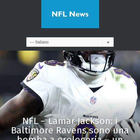
NFL – Lamar Jackson: i
Baltimore Ravens sono una
bomba a orologeria – un