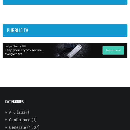
PUBBLICITÀ
CATEGORIES
AFC
(2.234)
Conference
(1)
Generale
(1.507)