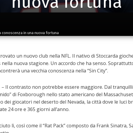
nuova fortuna
ia conoscenza in una nuova fortuna
rovato un nuovo club nella NFL. Il nativo di Stoccarda gioch
s nella nuova stagione. Un accordo che ha senso. Soprattutt
ncontrerà una vecchia conoscenza nella “Sin City”.
 Il contrasto non potrebbe essere maggiore. Dal tranquill
nido” di Foxborough nello stato americano del Massachuset
iso dei giocatori nel deserto del Nevada, la città dove le luci br
te 24 ore e 365 giorni all’anno.
sciuto lì, così come il “Rat Pack” composto da Frank Sinatra,