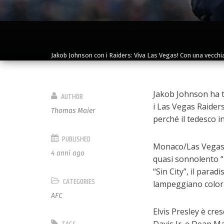
Jakob Johnson con i Raiders: Viva Las Vegas! Con una vecch
Jakob Johnson ha t
AUTHOR
i Las Vegas Raider
Thomas Maier
perché il tedesco i
PUBLISHED
Monaco/Las Vegas –
4 anni ago
quasi sonnolento “
“Sin City”, il parad
CATEGORIES
lampeggiano colora
AFC
Elvis Presley è cre