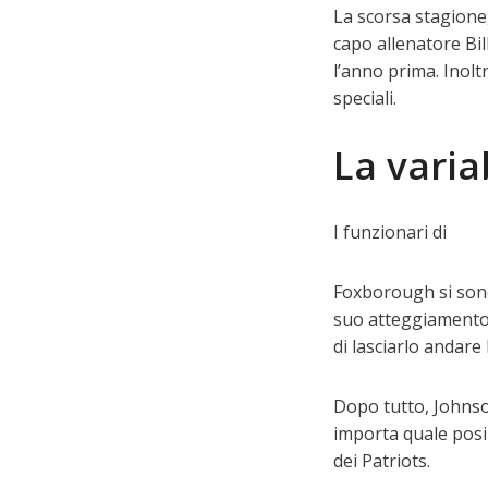
La scorsa stagione,
capo allenatore Bil
l’anno prima. Inolt
speciali.
La varia
I funzionari di
Foxborough si sono 
suo atteggiamento e
di lasciarlo andare 
Dopo tutto, Johnso
importa quale posiz
dei Patriots.