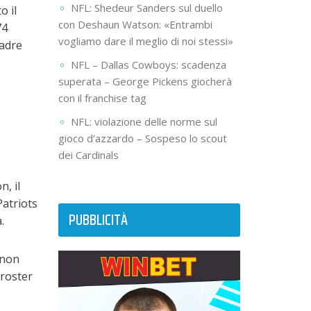
NFL: Shedeur Sanders sul duello
o il
con Deshaun Watson: «Entrambi
74
vogliamo dare il meglio di noi stessi»
uadre
NFL – Dallas Cowboys: scadenza
superata – George Pickens giocherà
con il franchise tag
NFL: violazione delle norme sul
gioco d’azzardo – Sospeso lo scout
dei Cardinals
, il
Patriots
PUBBLICITÀ
.
 non
 roster