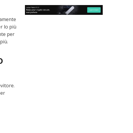
rsamente
r lo più
nte per
più.
o
vitore.
per