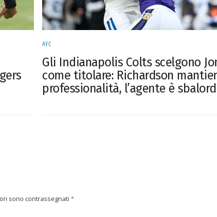
AFC
Gli Indianapolis Colts scelgono Jo
come titolare: Richardson mantien
gers
professionalità, l’agente è sbalord
tori sono contrassegnati
*