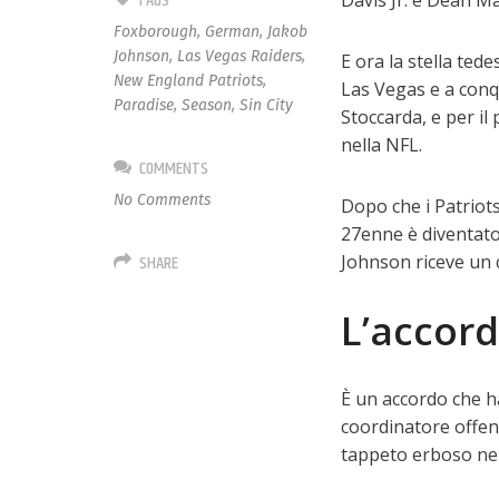
TAGS
Davis Jr. e Dean Ma
Foxborough
,
German
,
Jakob
Johnson
,
Las Vegas Raiders
,
E ora la stella ted
New England Patriots
,
Las Vegas e a conqu
Paradise
,
Season
,
Sin City
Stoccarda, e per il
nella NFL.
COMMENTS
No Comments
Dopo che i Patriots
27enne è diventato 
SHARE
Johnson riceve un 
L’accor
È un accordo che h
coordinatore offen
tappeto erboso nell