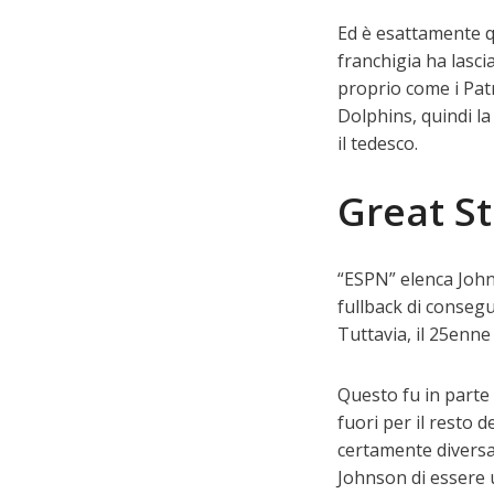
Ed è esattamente qu
franchigia ha lasci
proprio come i Pat
Dolphins, quindi la
il tedesco.
Great S
“ESPN” elenca Johns
fullback di consegu
Tuttavia, il 25enne
Questo fu in parte 
fuori per il resto d
certamente diversa.
Johnson di essere 