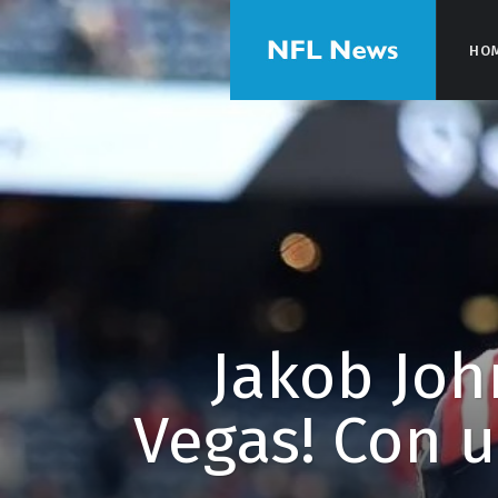
HO
HO
Jakob Joh
Vegas! Con 