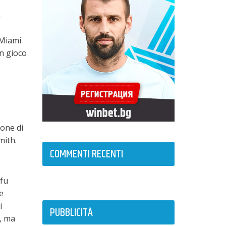
a
 Miami
in gioco
ione di
mith.
COMMENTI RECENTI
 fu
e
i
PUBBLICITÀ
, ma