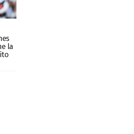
nes
e la
ito