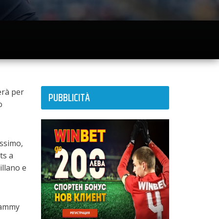
erà per
PUBBLICITÀ
o
issimo,
ts a
illano e
 Sammy