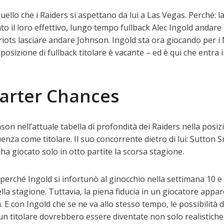
ello che i Raiders si aspettano da lui a Las Vegas. Perché: l
ato il loro effettivo, lungo tempo fullback Alec Ingold andare
riots lasciare andare Johnson. Ingold sta ora giocando per i
 posizione di fullback titolare è vacante – ed è qui che entra 
tarter Chances
on nell’attuale tabella di profondità dei Raiders nella posiz
enza come titolare. Il suo concorrente dietro di lui: Sutton S
 ha giocato solo in otto partite la scorsa stagione.
perché Ingold si infortunò al ginocchio nella settimana 10 e
ella stagione. Tuttavia, la piena fiducia in un giocatore appar
 E con Ingold che se ne va allo stesso tempo, le possibilità d
un titolare dovrebbero essere diventate non solo realistiche