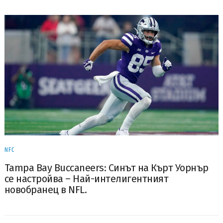
NFC
Tampa Bay Buccaneers: Синът на Кърт Уорнър
се настройва – Най-интелигентният
новобранец в NFL.