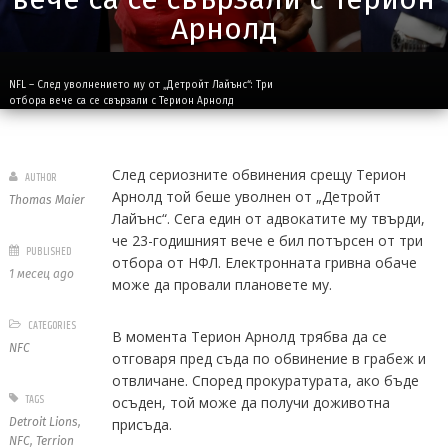
Арнолд
NFL – След уволнението му от „Детройт Лайънс“: Три
отбора вече са се свързали с Терион Арнолд
След сериозните обвинения срещу Терион
AUTHOR
Арнолд той беше уволнен от „Детройт
Thomas Maier
Лайънс“. Сега един от адвокатите му твърди,
че 23-годишният вече е бил потърсен от три
PUBLISHED
отбора от НФЛ. Електронната гривна обаче
1 месец ago
може да провали плановете му.
CATEGORIES
В момента Терион Арнолд трябва да се
NFC
отговаря пред съда по обвинение в грабеж и
отвличане. Според прокуратурата, ако бъде
TAGS
осъден, той може да получи доживотна
Detroit Lions
,
присъда.
NFC
,
Terrion