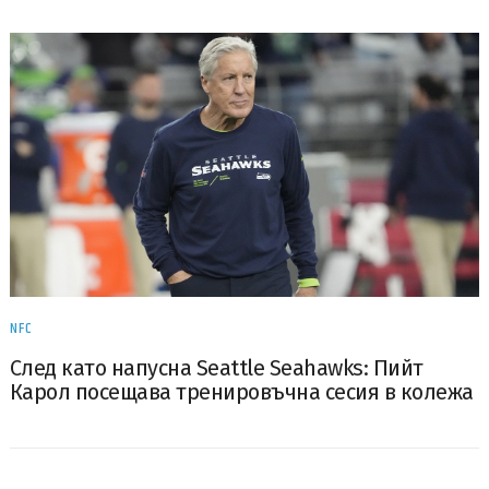
NFC
След като напусна Seattle Seahawks: Пийт
Карол посещава тренировъчна сесия в колежа