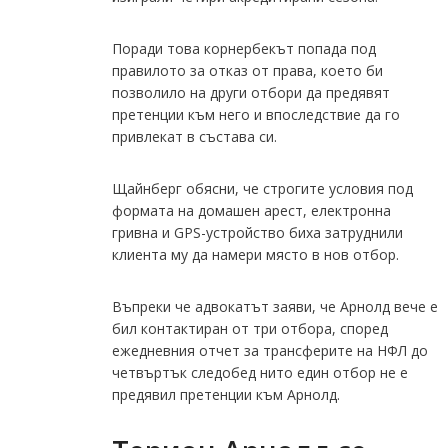
Поради това корнербекът попада под
правилото за отказ от права, което би
позволило на други отбори да предявят
претенции към него и впоследствие да го
привлекат в състава си.
Щайнберг обясни, че строгите условия под
формата на домашен арест, електронна
гривна и GPS-устройство биха затруднили
клиента му да намери място в нов отбор.
Въпреки че адвокатът заяви, че Арнолд вече е
бил контактиран от три отбора, според
ежедневния отчет за трансферите на НФЛ до
четвъртък следобед нито един отбор не е
предявил претенции към Арнолд.