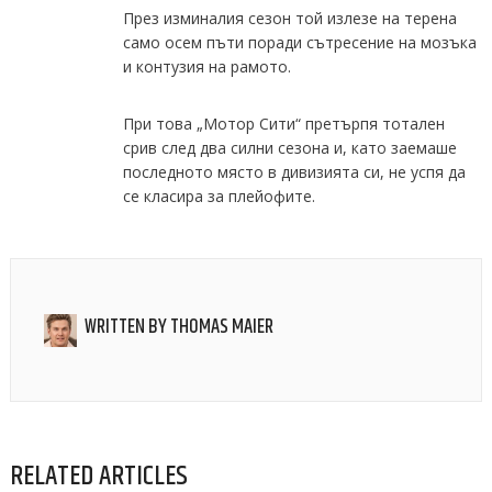
През изминалия сезон той излезе на терена
само осем пъти поради сътресение на мозъка
и контузия на рамото.
При това „Мотор Сити“ претърпя тотален
срив след два силни сезона и, като заемаше
последното място в дивизията си, не успя да
се класира за плейофите.
WRITTEN BY
THOMAS MAIER
RELATED ARTICLES