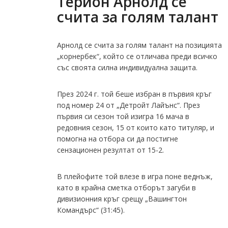
Терион Арнолд се
счита за голям талант
Арнолд се счита за голям талант на позицията
„корнербек“, който се отличава преди всичко
със своята силна индивидуална защита.
През 2024 г. той беше избран в първия кръг
под номер 24 от „Детройт Лайънс“. През
първия си сезон той изигра 16 мача в
редовния сезон, 15 от които като титуляр, и
помогна на отбора си да постигне
сензационен резултат от 15-2.
В плейофите той влезе в игра поне веднъж,
като в крайна сметка отборът загуби в
дивизионния кръг срещу „Вашингтон
Командърс“ (31:45).