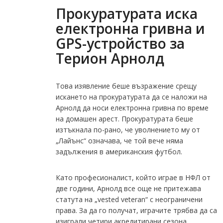
Прокуратурата иска
електронна гривна и
GPS-устройство за
Терион Арнолд
Това изявление беше възражение срещу
искането на прокуратурата да се наложи на
Арнолд да носи електронна гривна по време
на домашен арест. Прокуратурата беше
изтъкнала по-рано, че уволнението му от
„Лайънс“ означава, че той вече няма
задължения в американския футбол.
Като професионалист, който играе в НФЛ от
две години, Арнолд все още не притежава
статута на „vested veteran“ с неограничени
права. За да го получат, играчите трябва да са
изиграли четири акредитирани сезона.