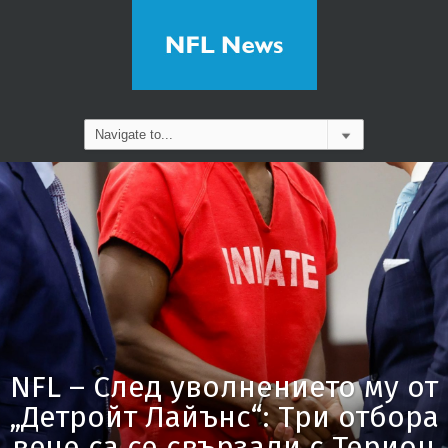
NFL – След уволнението му от
„Детройт Лайънс“: Три отбора
вече са се свързали с Терион