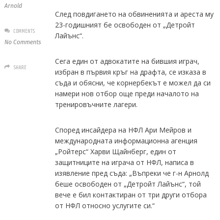
Arnold
След повдигането на обвиненията и ареста му
23-годишният бе освободен от „Детройт
COMMENTS
Лайънс“.
No Comments
Сега един от адвокатите на бившия играч,
SHARE
избран в първия кръг на драфта, се изказа в
съда и обясни, че корнербекът е можел да си
намери нов отбор още преди началото на
тренировъчните лагери.
Според инсайдера на НФЛ Ари Мейров и
международната информационна агенция
„Ройтерс“ Харви Щайнберг, един от
защитниците на играча от НФЛ, написа в
изявление пред съда: „Въпреки че г-н Арнолд
беше освободен от „Детройт Лайънс“, той
вече е бил контактиран от три други отбора
от НФЛ относно услугите си.“