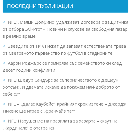
ПОСЛЕДНИ ПУБЛИКАЦИИ
NFL: „Маями Долфинс“ удължават договора с защитника
от отбора „All-Pro“ – Новини и слухове за свободния пазар
в реално време
Звездите от НФЛ искат да запазят естествената трева
от Световното първенство по футбол в стадионите
Аарон Роджърс се помирява със семейството си след
десет години конфликти
NFL: Шедур Сандърс за съперничеството с Дешаун
Уотсън: „И двамата искаме да покажем най-доброто от
себе си“
NFL – „Далас Каубойс“: Крайният срок изтече – Джордж
Пикенс ще играе с „франчайз таг“
NFL: Нарушение на правилата за хазарта – скаут на
„Кардиналс“ е отстранен