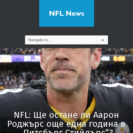
NFL: Ще остане ли Аарон
Роджърс още една година в
„Питсбърг Стийлърс“?