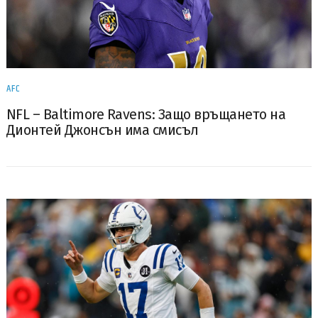
AFC
NFL – Baltimore Ravens: Защо връщането на
Дионтей Джонсън има смисъл