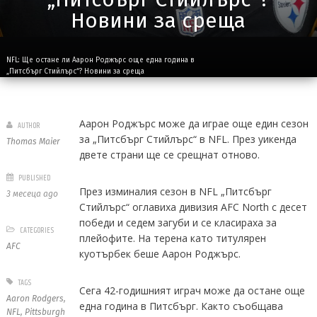
Новини за среща
NFL: Ще остане ли Аарон Роджърс още една година в
„Питсбърг Стийлърс“? Новини за среща
Аарон Роджърс може да играе още един сезон
AUTHOR
за „Питсбърг Стийлърс“ в NFL. През уикенда
Thomas Maier
двете страни ще се срещнат отново.
PUBLISHED
През изминалия сезон в NFL „Питсбърг
3 месеца ago
Стийлърс“ оглавиха дивизия AFC North с десет
победи и седем загуби и се класираха за
CATEGORIES
плейофите. На терена като титулярен
AFC
куотърбек беше Аарон Роджърс.
TAGS
Сега 42-годишният играч може да остане още
Aaron Rodgers
,
една година в Питсбърг. Както съобщава
NFL
,
Pittsburgh