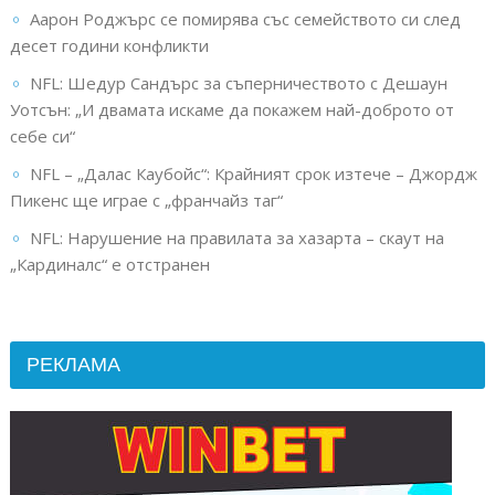
Аарон Роджърс се помирява със семейството си след
десет години конфликти
NFL: Шедур Сандърс за съперничеството с Дешаун
Уотсън: „И двамата искаме да покажем най-доброто от
себе си“
NFL – „Далас Каубойс“: Крайният срок изтече – Джордж
Пикенс ще играе с „франчайз таг“
NFL: Нарушение на правилата за хазарта – скаут на
„Кардиналс“ е отстранен
РЕКЛАМА