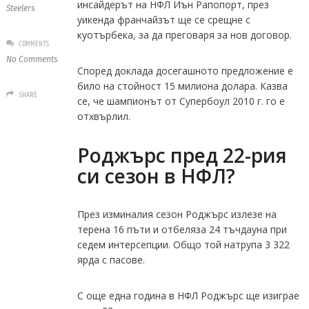
инсайдерът на НФЛ Иън Рапопорт, през
Steelers
уикенда франчайзът ще се срещне с
куотърбека, за да преговаря за нов договор.
COMMENTS
No Comments
Според доклада досегашното предложение е
било на стойност 15 милиона долара. Казва
SHARE
се, че шампионът от Супербоул 2010 г. го е
отхвърлил.
Роджърс пред 22-рия
си сезон в НФЛ?
През изминалия сезон Роджърс излезе на
терена 16 пъти и отбеляза 24 тъчдауна при
седем интерсепции. Общо той натрупа 3 322
ярда с пасове.
С още една година в НФЛ Роджърс ще изиграе