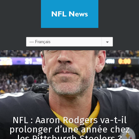
NFL : Aaron Rodgers va-t-il
prolonger d’une année chez
les Pittsburgh Steelers ?