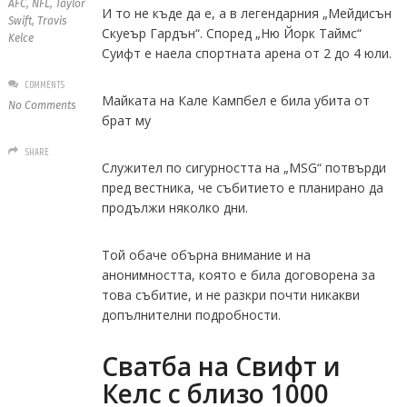
AFC
,
NFL
,
Taylor
И то не къде да е, а в легендарния „Мейдисън
Swift
,
Travis
Скуеър Гардън“. Според „Ню Йорк Таймс“
Kelce
Суифт е наела спортната арена от 2 до 4 юли.
COMMENTS
Майката на Кале Кампбел е била убита от
No Comments
брат му
SHARE
Служител по сигурността на „MSG“ потвърди
пред вестника, че събитието е планирано да
продължи няколко дни.
Той обаче обърна внимание и на
анонимността, която е била договорена за
това събитие, и не разкри почти никакви
допълнителни подробности.
Сватба на Свифт и
Келс с близо 1000