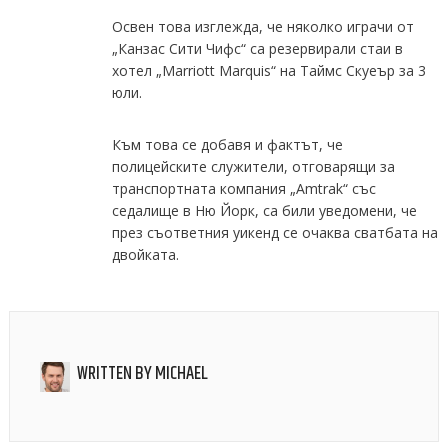
Освен това изглежда, че няколко играчи от
„Канзас Сити Чифс“ са резервирали стаи в
хотел „Marriott Marquis“ на Таймс Скуеър за 3
юли.
Към това се добавя и фактът, че
полицейските служители, отговарящи за
транспортната компания „Amtrak“ със
седалище в Ню Йорк, са били уведомени, че
през съответния уикенд се очаква сватбата на
двойката.
WRITTEN BY
MICHAEL