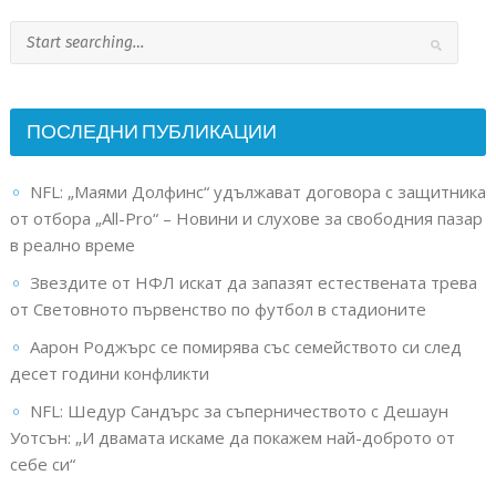
ПОСЛЕДНИ ПУБЛИКАЦИИ
NFL: „Маями Долфинс“ удължават договора с защитника
от отбора „All-Pro“ – Новини и слухове за свободния пазар
в реално време
Звездите от НФЛ искат да запазят естествената трева
от Световното първенство по футбол в стадионите
Аарон Роджърс се помирява със семейството си след
десет години конфликти
NFL: Шедур Сандърс за съперничеството с Дешаун
Уотсън: „И двамата искаме да покажем най-доброто от
себе си“