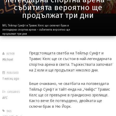
събитията вероятно ще
продължат три дни
NFL: Тейлър Суифт и Травис Келс ще сключат брак в
легендарна спортна арена – събитията вероятно ще
продължат три дни
Предстоящата сватба на Тейлър Суифт и
AUTHOR
Травис Келс ще се състои в най-легендарната
Michael
спортна арена в света. Тържествата започват
на 2 юли и ще продължат няколко дни.
PUBLISHED
1 месец ago
Беше очаквано, че сватбата на попзвездата
Тейлър Суифт и тайт-енда на „Чийфс“ Травис
CATEGORIES
Келс ще се превърне в грандиозно зрелище.
AFC
Както вече бе потвърдено, двойката ще
сключи брак в Ню Йорк.
TAGS