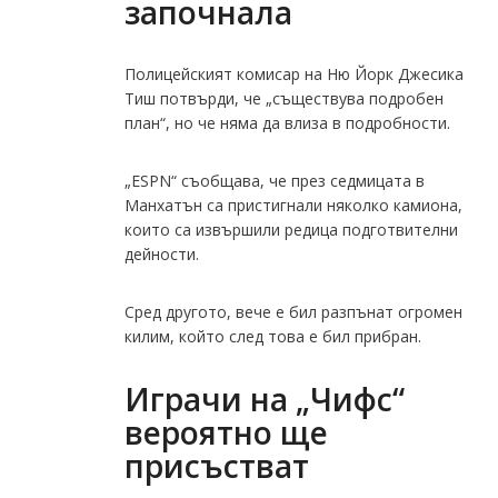
започнала
Полицейският комисар на Ню Йорк Джесика
Тиш потвърди, че „съществува подробен
план“, но че няма да влиза в подробности.
„ESPN“ съобщава, че през седмицата в
Манхатън са пристигнали няколко камиона,
които са извършили редица подготвителни
дейности.
Сред другото, вече е бил разпънат огромен
килим, който след това е бил прибран.
Играчи на „Чифс“
вероятно ще
присъстват