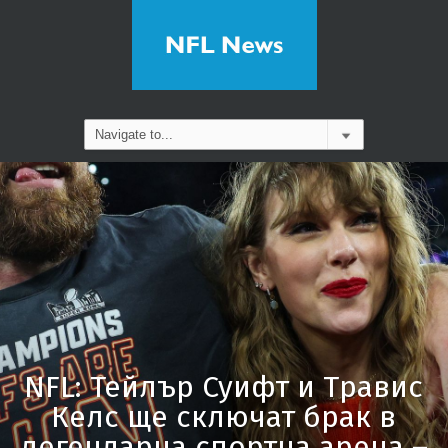
NFL: Тейлър Суифт и Травис
Келс ще сключат брак в
легендарна спортна арена –