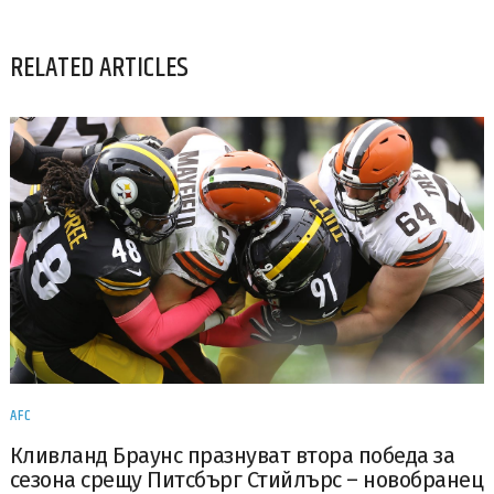
RELATED ARTICLES
AFC
Кливланд Браунс празнуват втора победа за
сезона срещу Питсбърг Стийлърс – новобранец