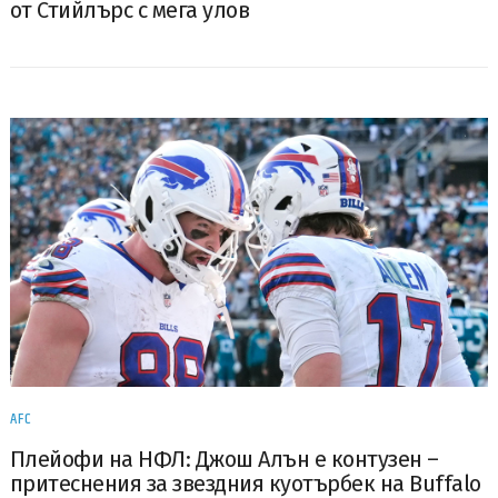
от Стийлърс с мега улов
AFC
Плейофи на НФЛ: Джош Алън е контузен –
притеснения за звездния куотърбек на Buffalo