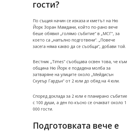
гости?
По същия начин се изказа и кметът на Ню
Йорк Зоран Мамдани, който по-рано вече
беше обявил „голямо събитие“ в „МСГ“, за
което са „напълно подготвени“. „Повече
засега няма какво да се съобщи“, добави той.
Вестник „Times“ съобщава освен това, че към
община Ню Йорк е подадена молба за
затваряне на улиците около „Мейдисън
Скуеър Гардън“ от 2 юли до обяд на 4 юли.
Според доклада за 2 юли е планирано събитие
с 100 души, а ден по-късно се очакват около 1
000 гости.
Подготовката вече е