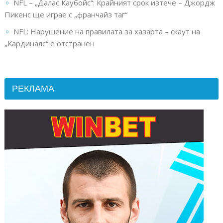
NFL – „Далас Каубойс“: Крайният срок изтече – Джордж
Пикенс ще играе с „франчайз таг“
NFL: Нарушение на правилата за хазарта – скаут на
„Кардиналс“ е отстранен
РЕКЛАМА