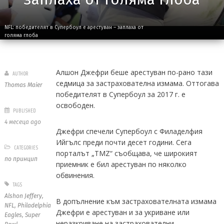
NFL: победителят в Супербоул е арестуван – заплаха от
голяма глоба
Алшон Джефри беше арестуван по-рано тази
AUTHOR
седмица за застрахователна измама. Оттогава
Thomas Maier
победителят в Супербоул за 2017 г. е
освободен.
PUBLISHED
4 месеца ago
Джефри спечели Супербоул с Филаделфия
Ийгълс преди почти десет години. Сега
CATEGORIES
порталът „TMZ“ съобщава, че широкият
по принцип
приемник е бил арестуван по няколко
обвинения.
TAGS
Alshon Jeffery
,
В допълнение към застрахователната измама
NFL
,
Philadelphia
Джефри е арестуван и за укриване или
Eagles
,
Super
неразкриване на застрахователни