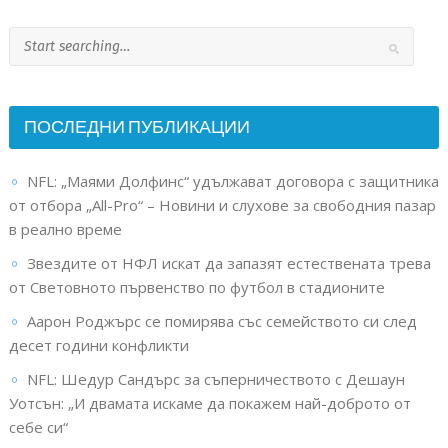
ПОСЛЕДНИ ПУБЛИКАЦИИ
NFL: „Маями Долфинс“ удължават договора с защитника
от отбора „All-Pro“ – Новини и слухове за свободния пазар
в реално време
Звездите от НФЛ искат да запазят естествената трева
от Световното първенство по футбол в стадионите
Аарон Роджърс се помирява със семейството си след
десет години конфликти
NFL: Шедур Сандърс за съперничеството с Дешаун
Уотсън: „И двамата искаме да покажем най-доброто от
себе си“