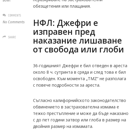
Bowl
обезщетения или плащания.
COMMENTS
НФЛ: Джефри е
No Comments
изправен пред
SHARE
наказание лишаване
от свобода или глоби
36-годишният Джефри е бил отведен в ареста
около 8 ч. сутринта в сряда и след това е бил
освободен. Към момента „TMZ“ не разполага
с повече подробности за ареста.
Съгласно калифорнийското законодателство
обвинението в застрахователна измама е
тежко престъпление и може да бъде наказано
с до пет години затвор или глоба в размер на
двойния размер на измамата.