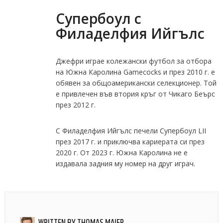
Супербоул с
Филаделфия Ийгълс
Джефри играе колежански футбол за отбора
на Южна Каролина Gamecocks и през 2010 г. е
обявен за общоамерикански селекционер. Той
е привлечен във втория кръг от Чикаго Беърс
през 2012 г.
С Филаделфия Ийгълс печели Супербоул LII
през 2017 г. и приключва кариерата си през
2020 г. От 2023 г. Южна Каролина не е
издавала задния му номер на друг играч.