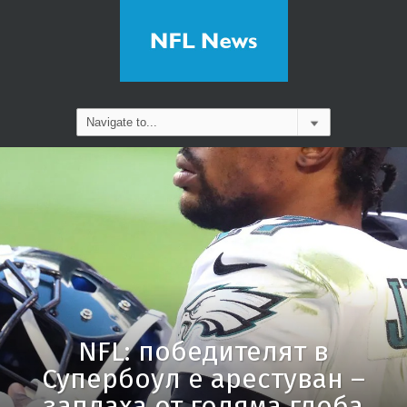
NFL: победителят в
Супербоул е арестуван –
заплаха от голяма глоба