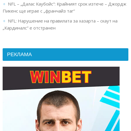
NFL – „Далас Каубойс“: Крайният срок изтече – Джордж
Пикенс ще играе с „франчайз таг“
NFL: Нарушение на правилата за хазарта – скаут на
„Кардиналс“ е отстранен
РЕКЛАМА