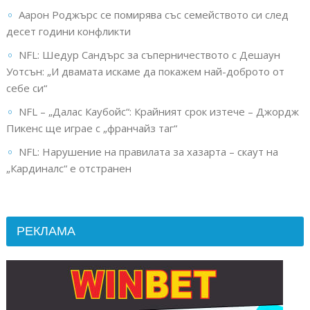
Аарон Роджърс се помирява със семейството си след
десет години конфликти
NFL: Шедур Сандърс за съперничеството с Дешаун
Уотсън: „И двамата искаме да покажем най-доброто от
себе си“
NFL – „Далас Каубойс“: Крайният срок изтече – Джордж
Пикенс ще играе с „франчайз таг“
NFL: Нарушение на правилата за хазарта – скаут на
„Кардиналс“ е отстранен
РЕКЛАМА