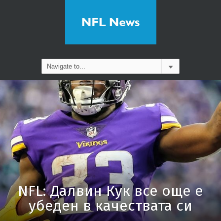
NFL: Далвин Кук все още е
убеден в качествата си