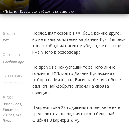
NFL: Далвин Кук все още е убеден в качествата си
Последният сезон в НФЛ беше всичко друго,
AUTHOR
но не и задоволителен за Далвин Кук. Въпреки
Max
това свободният агент е убеден, че все още
има много в резервоара
PUBLISHED
2 години ago
По време на най-успешните за него лично
години в НФЛ, които Далвин Кук изживя с
CATEGORIES
отбора на Минесота Викинги, бегачът беше
по принцип
един от най-добрите играчи на своята
позиция.
TAGS
Dalvin Cook
,
Въпреки това 28-годишният играч вече не е
Minnesota
сред елита, а последният сезон беше най-
Vikings
,
NFL
слабият в кариерата му.
News