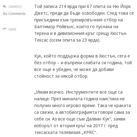
Той записа 214 ярда при 67 опита за Ню Йорк
COMMENTS
Джетс, преди да бъде освободен. След това се
No Comments
присъедини към тренировъчния отбор на
Балтимор Рейвънс, които го пуснаха на
SHARE
терена и в дивизионния кръг срещу Хюстън
Тексас (осем опита за 23 ярда).
Кук, който поддържа форма в Хюстън, сега е
без отбор – и въпреки слабата си година, той
все още е убеден, че може да добави
стойност за някой отбор.
„Имам всичко. Инструментите все още са
налице. През миналата година наистина не
получих много игрово време. Така че краката
са свежи, а автобиографията говори сама за
себе си. Аз все още съм Далвин Кук“, заяви
изборът от втория кръг на 2017 г. пред
тексаската телевизия „KPRC“.