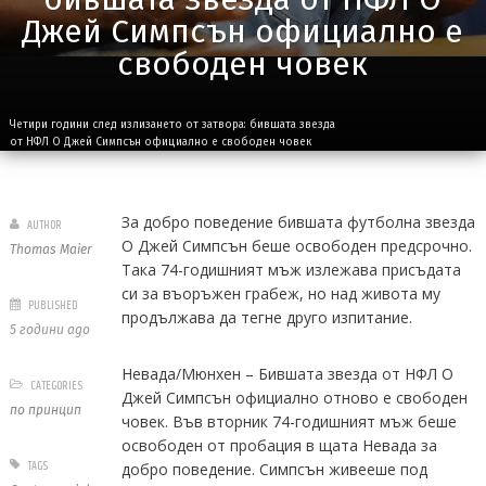
Джей Симпсън официално е
свободен човек
Четири години след излизането от затвора: бившата звезда
от НФЛ О Джей Симпсън официално е свободен човек
За добро поведение бившата футболна звезда
AUTHOR
О Джей Симпсън беше освободен предсрочно.
Thomas Maier
Така 74-годишният мъж излежава присъдата
си за въоръжен грабеж, но над живота му
PUBLISHED
продължава да тегне друго изпитание.
5 години ago
Невада/Мюнхен – Бившата звезда от НФЛ О
CATEGORIES
Джей Симпсън официално отново е свободен
по принцип
човек. Във вторник 74-годишният мъж беше
освободен от пробация в щата Невада за
TAGS
добро поведение. Симпсън живееше под