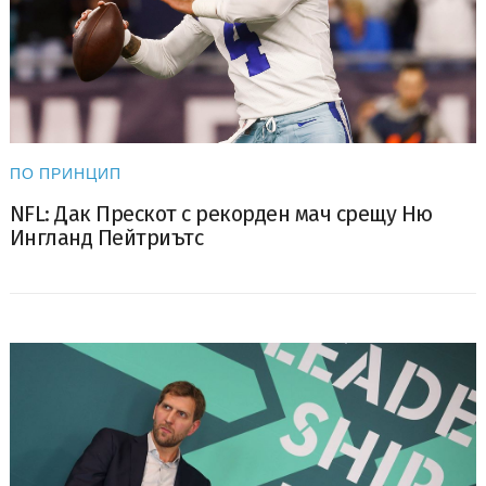
ПО ПРИНЦИП
NFL: Дак Прескот с рекорден мач срещу Ню
Ингланд Пейтриътс