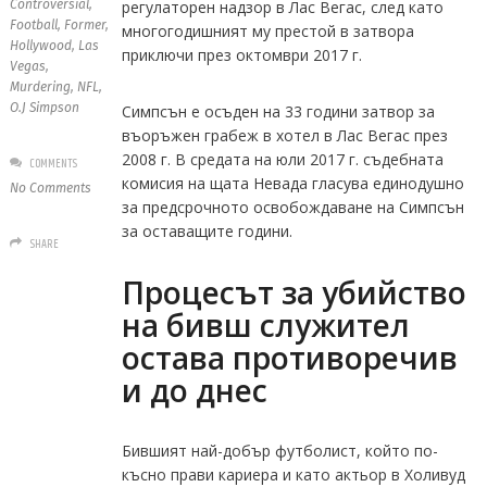
Controversial
,
регулаторен надзор в Лас Вегас, след като
Football
,
Former
,
многогодишният му престой в затвора
Hollywood
,
Las
приключи през октомври 2017 г.
Vegas
,
Murdering
,
NFL
,
O.J Simpson
Симпсън е осъден на 33 години затвор за
въоръжен грабеж в хотел в Лас Вегас през
2008 г. В средата на юли 2017 г. съдебната
COMMENTS
комисия на щата Невада гласува единодушно
No Comments
за предсрочното освобождаване на Симпсън
за оставащите години.
SHARE
Процесът за убийство
на бивш служител
остава противоречив
и до днес
Бившият най-добър футболист, който по-
късно прави кариера и като актьор в Холивуд