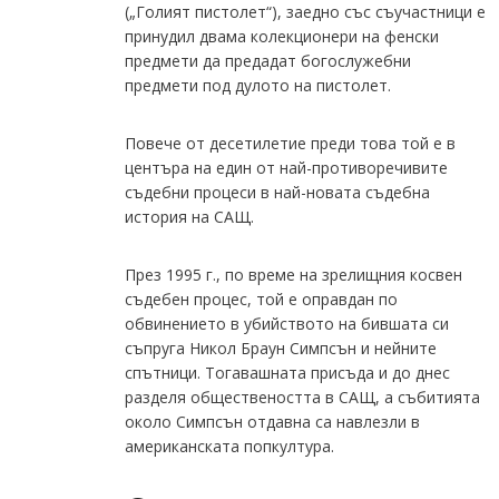
(„Голият пистолет“), заедно със съучастници е
принудил двама колекционери на фенски
предмети да предадат богослужебни
предмети под дулото на пистолет.
Повече от десетилетие преди това той е в
центъра на един от най-противоречивите
съдебни процеси в най-новата съдебна
история на САЩ.
През 1995 г., по време на зрелищния косвен
съдебен процес, той е оправдан по
обвинението в убийството на бившата си
съпруга Никол Браун Симпсън и нейните
спътници. Тогавашната присъда и до днес
разделя обществеността в САЩ, а събитията
около Симпсън отдавна са навлезли в
американската попкултура.