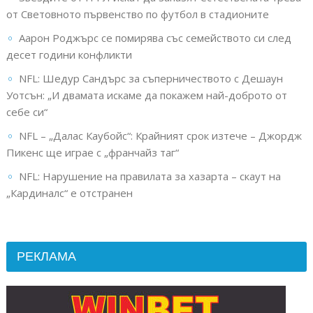
от Световното първенство по футбол в стадионите
Аарон Роджърс се помирява със семейството си след
десет години конфликти
NFL: Шедур Сандърс за съперничеството с Дешаун
Уотсън: „И двамата искаме да покажем най-доброто от
себе си“
NFL – „Далас Каубойс“: Крайният срок изтече – Джордж
Пикенс ще играе с „франчайз таг“
NFL: Нарушение на правилата за хазарта – скаут на
„Кардиналс“ е отстранен
РЕКЛАМА