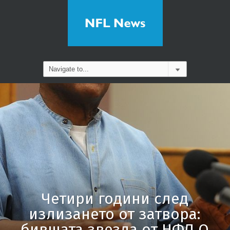
Четири години след
излизането от затвора:
бившата звезда от НФЛ О