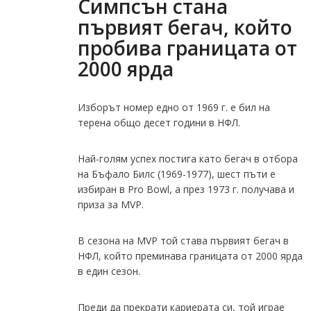
Симпсън стана
първият бегач, който
пробива границата от
2000 ярда
Изборът номер едно от 1969 г. е бил на
терена общо десет години в НФЛ.
Най-голям успех постига като бегач в отбора
на Бъфало Билс (1969-1977), шест пъти е
избиран в Pro Bowl, а през 1973 г. получава и
приза за MVP.
В сезона на MVP той става първият бегач в
НФЛ, който преминава границата от 2000 ярда
в един сезон.
Преди да прекрати кариерата си, той играе