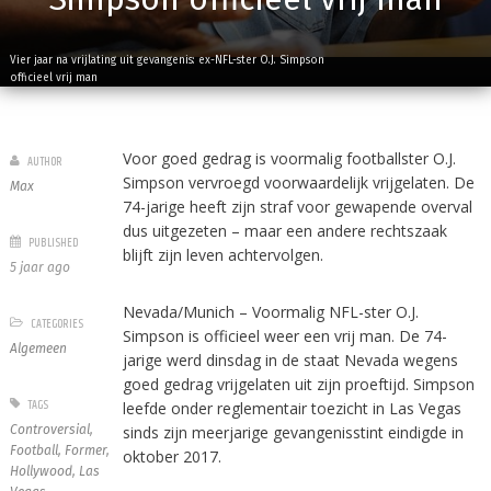
Vier jaar na vrijlating uit gevangenis: ex-NFL-ster O.J. Simpson
officieel vrij man
Voor goed gedrag is voormalig footballster O.J.
AUTHOR
Simpson vervroegd voorwaardelijk vrijgelaten. De
Max
74-jarige heeft zijn straf voor gewapende overval
dus uitgezeten – maar een andere rechtszaak
PUBLISHED
blijft zijn leven achtervolgen.
5 jaar ago
Nevada/Munich – Voormalig NFL-ster O.J.
CATEGORIES
Simpson is officieel weer een vrij man. De 74-
Algemeen
jarige werd dinsdag in de staat Nevada wegens
goed gedrag vrijgelaten uit zijn proeftijd. Simpson
TAGS
leefde onder reglementair toezicht in Las Vegas
Controversial
,
sinds zijn meerjarige gevangenisstint eindigde in
Football
,
Former
,
oktober 2017.
Hollywood
,
Las