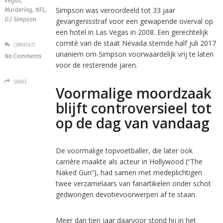
Vegas
,
Simpson was veroordeeld tot 33 jaar
Murdering
,
NFL
,
O.J Simpson
gevangenisstraf voor een gewapende overval op
een hotel in Las Vegas in 2008. Een gerechtelijk
comité van de staat Nevada stemde half juli 2017
COMMENTS
unaniem om Simpson voorwaardelijk vrij te laten
No Comments
voor de resterende jaren.
SHARE
Voormalige moordzaak
blijft controversieel tot
op de dag van vandaag
De voormalige topvoetballer, die later ook
carrière maakte als acteur in Hollywood (“The
Naked Gun”), had samen met medeplichtigen
twee verzamelaars van fanartikelen onder schot
gedwongen devotievoorwerpen af te staan.
Meer dan tien jaar daarvoor stond hij in het