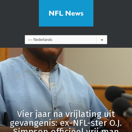
Vier jaar na vrijlating uit
gevangenis: ex-NFL-ster O.J.
Simpson officieel vrij man