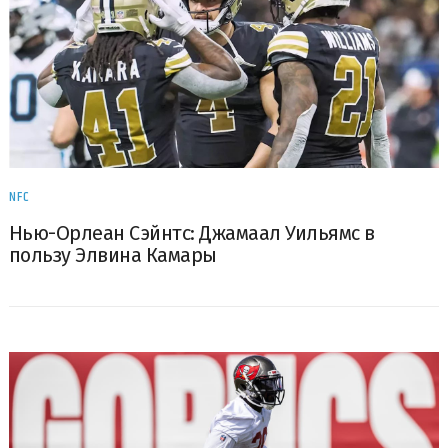
NFC
Нью-Орлеан Сэйнтс: Джамаал Уильямс в
пользу Элвина Камары