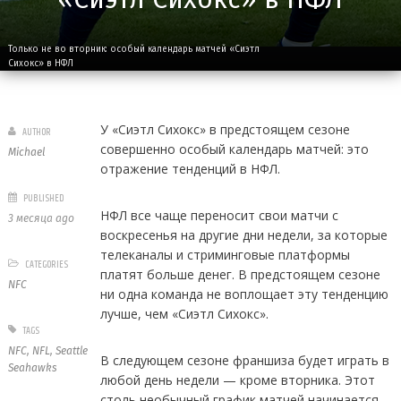
Только не во вторник: особый календарь матчей «Сиэтл
Сихокс» в НФЛ
У «Сиэтл Сихокс» в предстоящем сезоне
AUTHOR
совершенно особый календарь матчей: это
Michael
отражение тенденций в НФЛ.
PUBLISHED
НФЛ все чаще переносит свои матчи с
3 месяца ago
воскресенья на другие дни недели, за которые
телеканалы и стриминговые платформы
CATEGORIES
платят больше денег. В предстоящем сезоне
NFC
ни одна команда не воплощает эту тенденцию
лучше, чем «Сиэтл Сихокс».
TAGS
NFC
,
NFL
,
Seattle
В следующем сезоне франшиза будет играть в
Seahawks
любой день недели — кроме вторника. Этот
столь необычный график матчей начинается