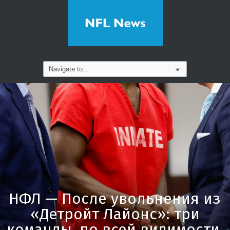
НФЛ — После увольнения из
«Детройт Лайонс»: три
команды, по всей видимости,