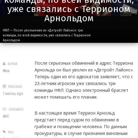
уже связались с Террионом
Арнольдом
НФЛ — После увольнения из «Детройт Лайонс»: три
команды, по всей видимости, уже связались с Террионом
Арнольдом
После серьезных обвинений в адрес Терриона
AUTHOR
Арнольда он был уволен из «Детройт Лайонс».
Max
Теперь один из его адвокатов заявляет, что с
23-летним игроком уже связались три
PUBLISHED
команды НФЛ. Однако электронный браслет
1 месяц ago
может помешать его планам.
CATEGORIES
В настоящее время Террион Арнольд
NFC
предстает перед судом по обвинению в
грабеже и похищении человека. По данным
TAGS
прокуратуры, в случае признания виновным