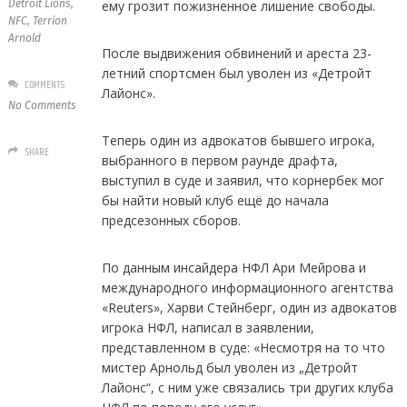
Detroit Lions
,
ему грозит пожизненное лишение свободы.
NFC
,
Terrion
Arnold
После выдвижения обвинений и ареста 23-
летний спортсмен был уволен из «Детройт
COMMENTS
Лайонс».
No Comments
Теперь один из адвокатов бывшего игрока,
SHARE
выбранного в первом раунде драфта,
выступил в суде и заявил, что корнербек мог
бы найти новый клуб ещё до начала
предсезонных сборов.
По данным инсайдера НФЛ Ари Мейрова и
международного информационного агентства
«Reuters», Харви Стейнберг, один из адвокатов
игрока НФЛ, написал в заявлении,
представленном в суде: «Несмотря на то что
мистер Арнольд был уволен из „Детройт
Лайонс“, с ним уже связались три других клуба