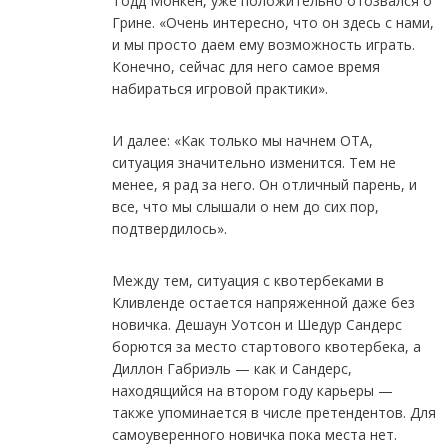
Тодд Монкен, уже положительно отозвался о
Грине. «Очень интересно, что он здесь с нами,
и мы просто даем ему возможность играть.
Конечно, сейчас для него самое время
набираться игровой практики».
И далее: «Как только мы начнем OTA,
ситуация значительно изменится. Тем не
менее, я рад за него. Он отличный парень, и
все, что мы слышали о нем до сих пор,
подтвердилось».
Между тем, ситуация с квотербеками в
Кливленде остается напряженной даже без
новичка. Дешаун Уотсон и Шедур Сандерс
борются за место стартового квотербека, а
Диллон Габриэль — как и Сандерс,
находящийся на втором году карьеры —
также упоминается в числе претендентов. Для
самоуверенного новичка пока места нет.