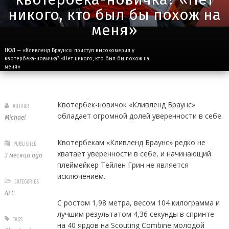
никого, кто был бы похож на
меня»
НФЛ — «Кливленд Браунс»: приступ высокомерия у
квотербека-новичка? «Нет никого, кто был бы похож на
меня»
Квотербек-новичок «Кливленд Браунс»
AUTHOR
обладает огромной долей уверенности в себе.
Michael
Квотербекам «Кливленд Браунс» редко не
PUBLISHED
хватает уверенности в себе, и начинающий
3 месяца ago
плеймейкер Тейлен Грин не является
исключением.
CATEGORIES
AFC
С ростом 1,98 метра, весом 104 килограмма и
лучшим результатом 4,36 секунды в спринте
TAGS
на 40 ярдов на Scouting Combine молодой