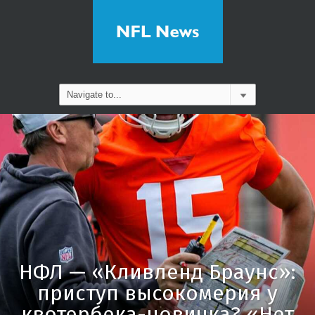
НФЛ — «Кливленд Браунс»:
приступ высокомерия у
квотербека-новичка? «Нет