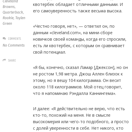
Cleveland
квотербек обладает отличными данными. И
Browns
,
его самоуверенность также весьма высока.
Quarterback
,
Rookie
,
Taylen
Green
«Честно говоря, нет», — ответил он, по
данным «cleveland.com», на мини-сборе
COMMENTS
новичков своей команды, когда его спросили,
есть ли квотербек, с которым он сравнивает
No Comments
свой потенциал.
SHARE
«Я бы, конечно, сказал Ламар [Джексон], но он
не ростом 1,98 метра. Джош Аллен близок к
этому, но я вешу 104 килограмма. Он весит
около 118 килограммов. Мой отец говорит,
что я напоминаю Рэндалла Каннингема».
И далее: «Я действительно не верю, что есть
кто-то, похожий на меня. Не в смысле
высокомерия или чего-то подобного, а просто
с долей уверенности в себе. Нет никого, кто