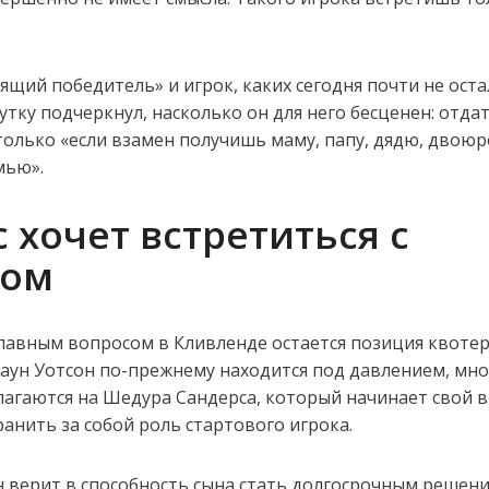
ящий победитель» и игрок, каких сегодня почти не оста
утку подчеркнул, насколько он для него бесценен: отда
олько «если взамен получишь маму, папу, дядю, двою
мью».
 хочет встретиться с
ном
лавным вопросом в Кливленде остается позиция квотер
аун Уотсон по-прежнему находится под давлением, мно
агаются на Шедура Сандерса, который начинает свой 
ранить за собой роль стартового игрока.
н верит в способность сына стать долгосрочным решени