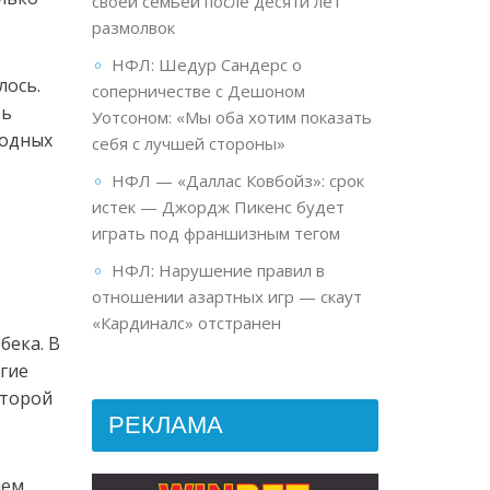
своей семьёй после десяти лет
размолвок
НФЛ: Шедур Сандерс о
лось.
соперничестве с Дешоном
ть
Уотсоном: «Мы оба хотим показать
родных
себя с лучшей стороны»
НФЛ — «Даллас Ковбойз»: срок
истек — Джордж Пикенс будет
играть под франшизным тегом
НФЛ: Нарушение правил в
отношении азартных игр — скаут
«Кардиналс» отстранен
бека. В
гие
второй
РЕКЛАМА
ем,