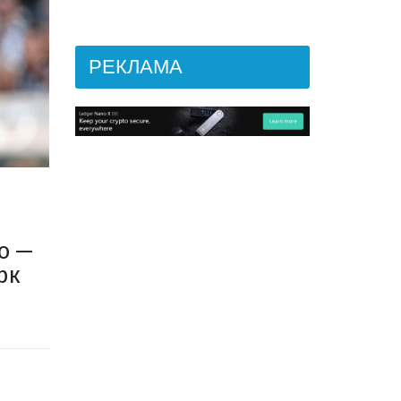
РЕКЛАМА
о —
рк