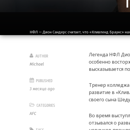
НФЛ — Дион Сандерс считает, что «Кливленд Браунс» на
Легенда НФЛ Дион
AUTHOR
особенно востор
Michael
высказывается по
PUBLISHED
Тренер колледжа
3 месяца ago
развитие в «Клив
своего сына Шеду
CATEGORIES
AFC
Во время выступл
отзывался о разв