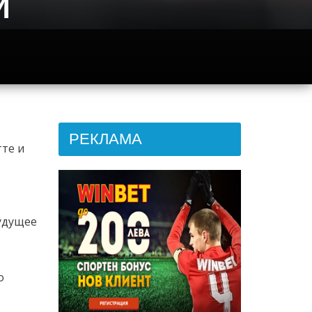
и
РЕКЛАМА
те и
будущее
о