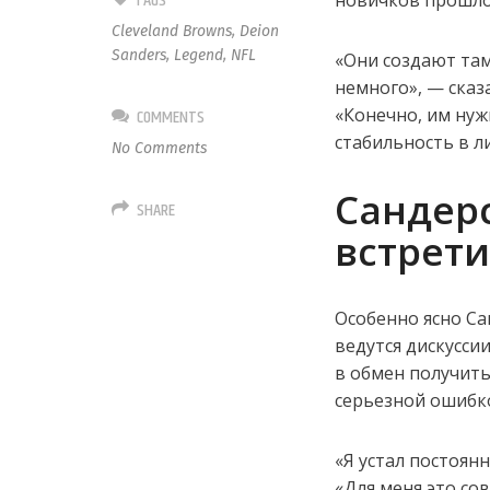
TAGS
новичков прошлог
Cleveland Browns
,
Deion
Sanders
,
Legend
,
NFL
«Они создают там
немного», — сказ
«Конечно, им нуж
COMMENTS
стабильность в ли
No Comments
Сандерс
SHARE
встрети
Особенно ясно Са
ведутся дискуссии
в обмен получить
серьезной ошибк
«Я устал постоян
«Для меня это со