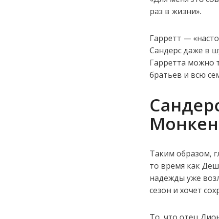
раз в жизни».
Гарретт — «насто
Сандерс даже в ш
Гарретта можно т
братьев и всю се
Сандерс
Монке
Таким образом, г
то время как Деш
надежды уже возл
сезон и хочет сох
То, что отец Дио