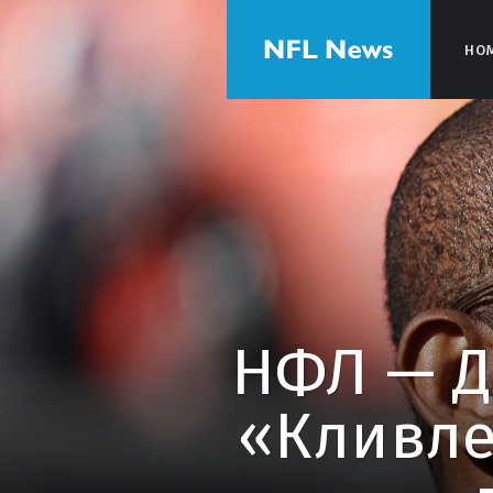
HO
HO
НФЛ — Д
«Кливле