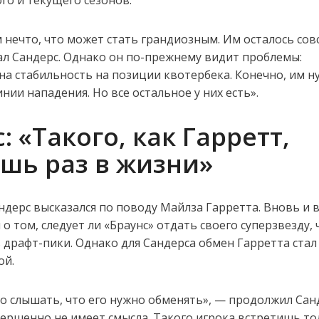
о и текущего сезонов.
 нечто, что может стать грандиозным. Им осталось сов
ал Сандерс. Однако он по-прежнему видит проблемы:
на стабильность на позиции квотербека. Конечно, им н
нии нападения. Но все остальное у них есть».
: «Такого, как Гарретт,
шь раз в жизни»
ндерс высказался по поводу Майлза Гарретта. Вновь и 
 о том, следует ли «Браунс» отдать своего суперзвезду,
 драфт-пики. Однако для Сандерса обмен Гарретта стал
ой.
но слышать, что его нужно обменять», — продолжил Сан
вершенно не имеет смысла. Такого игрока встретишь т