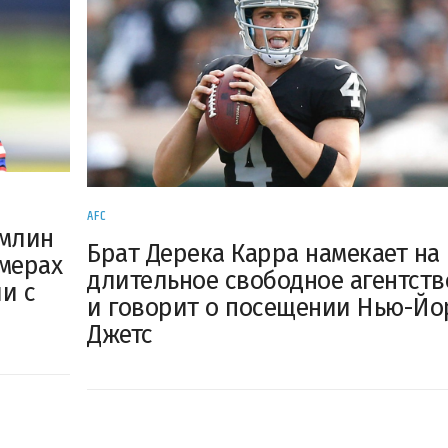
AFC
эмлин
Брат Дерека Карра намекает на
мерах
длительное свободное агентств
и с
и говорит о посещении Нью-Йо
Джетс