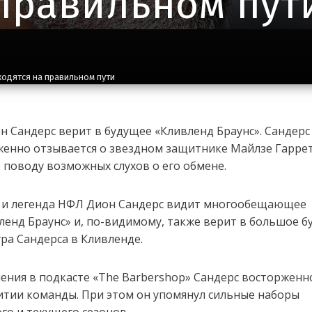
правильном пут
ходятся на правильном пути
 Сандерс верит в будущее «Кливленд Браунс». Сандерс
женно отзывается о звездном защитнике Майлзе Гаррет
 поводу возможных слухов о его обмене.
 и легенда НФЛ Дион Сандерс видит многообещающее
ленд Браунс» и, по-видимому, также верит в большое 
ра Сандерса в Кливленде.
ения в подкасте «The Barbershop» Сандерс восторженн
итии команды. При этом он упомянул сильные наборы