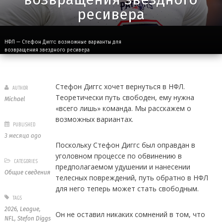
ресивера
НФЛ — Стефон Диггс: возможные варианты для
возвращения звездного ресивера
Стефон Диггс хочет вернуться в НФЛ.
AUTHOR
Теоретически путь свободен, ему нужна
Michael
«всего лишь» команда. Мы расскажем о
возможных вариантах.
PUBLISHED
3 месяца ago
Поскольку Стефон Диггс был оправдан в
уголовном процессе по обвинению в
CATEGORIES
предполагаемом удушении и нанесении
Общие сведения
телесных повреждений, путь обратно в НФЛ
для него теперь может стать свободным.
TAGS
2026
,
League
,
Он не оставил никаких сомнений в том, что
NFL
,
Stefon Diggs