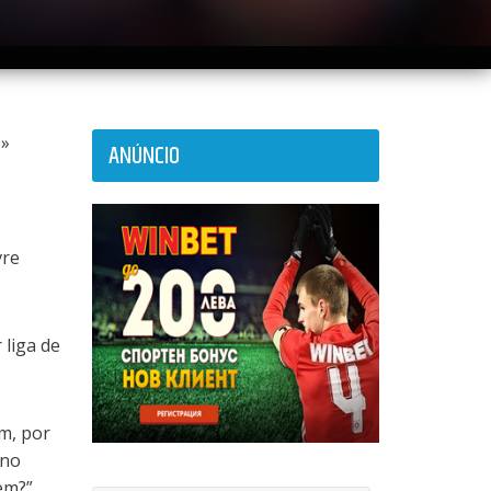
ó»
ANÚNCIO
vre
liga de
m, por
 no
em?”