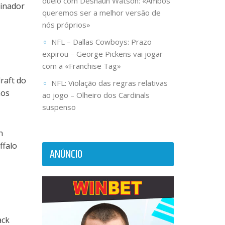
duelo com Deshaun Watson: «Ambos
einador
queremos ser a melhor versão de
nós próprios»
NFL – Dallas Cowboys: Prazo
expirou – George Pickens vai jogar
com a «Franchise Tag»
raft do
NFL: Violação das regras relativas
nos
ao jogo – Olheiro dos Cardinals
suspenso
n
ffalo
ANÚNCIO
ack