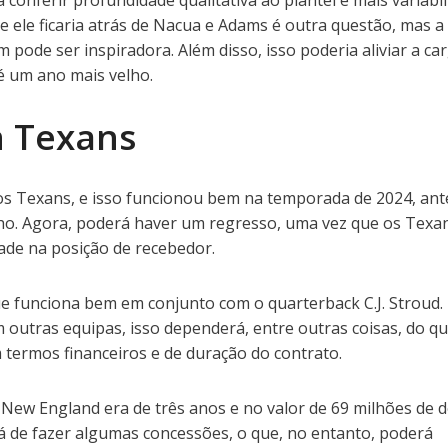
 conferir profundidade qualitativa ao plantel e mais variabi
Se ele ficaria atrás de Nacua e Adams é outra questão, mas a
pode ser inspiradora. Além disso, isso poderia aliviar a ca
é um ano mais velho.
 Texans
os Texans, e isso funcionou bem na temporada de 2024, ant
lho. Agora, poderá haver um regresso, uma vez que os Texa
ade na posição de recebedor.
e funciona bem em conjunto com o quarterback C.J. Stroud. 
outras equipas, isso dependerá, entre outras coisas, do q
termos financeiros e de duração do contrato.
New England era de três anos e no valor de 69 milhões de d
 de fazer algumas concessões, o que, no entanto, poderá