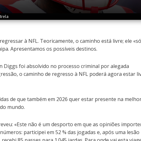
trela
regressar à NFL. Teoricamente, o caminho está livre; ele «s
ipa. Apresentamos os possíveis destinos.
 Diggs foi absolvido no processo criminal por alegada
ressão, o caminho de regresso à NFL poderá agora estar li
idas de que também em 2026 quer estar presente na melhor 
 do mundo.
reveu: «Este não é um desporto em que as opiniões importe
s números: participei em 52 % das jogadas e, após uma lesão
 recebi 85 passes para 1.045 jardas. Para onde vai esta viag