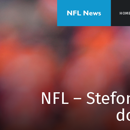
HOM
HOM
NFL – Stefo
d