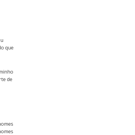
eu
lo que
aminho
rte de
ahomes
ahomes