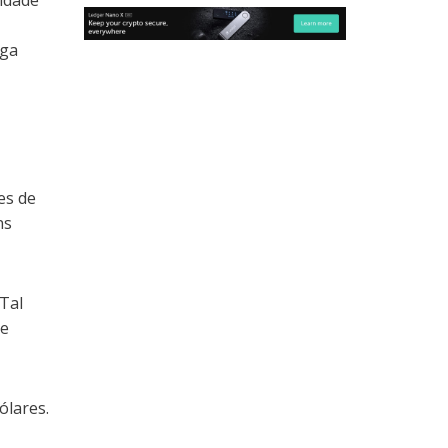
lidade
rga
es de
ns
Tal
ue
ólares.