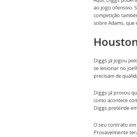
Aqui, Diggs poderia
ao jogo ofensivo. 
competição também 
sobre Adams, que 
Houston
Diggs já jogou pel
se lesionar no joe
precisam de qualid
Diggs já provou qu
como acontece com 
Diggs pretende em 
O seu contrato em 
Provavelmente terá