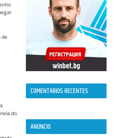
penho
hegar
 de
COMENTÁRIOS RECENTES
ck
nela do
ANÚNCIO