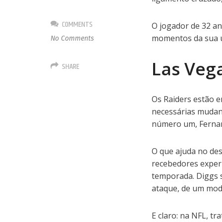
COMMENTS
O jogador de 32 a
momentos da sua ú
No Comments
Las Veg
SHARE
Os Raiders estão e
necessárias mudanç
número um, Fernan
O que ajuda no des
recebedores exper
temporada. Diggs s
ataque, de um modo
E claro: na NFL, t