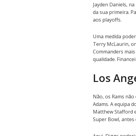
Jayden Daniels, n
da sua primeira. 
aos playoffs.
Uma medida poderi
Terry McLaurin, on
Commanders mais va
qualidade. Financ
Los Ang
Não, os Rams não 
Adams. A equipa do
Matthew Stafford e
Super Bowl, antes