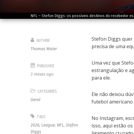
NFL – Stefon Diggs: os possíveis destinos do recebedor es
Stefon Diggs quer 
AUTHOR
precisa de uma equ
Thomas Maier
Uma vez que Stefon
PUBLISHED
estrangulação e ag
3 meses ago
para ele.
CATEGORIES
Ele não deixou dúv
Geral
futebol americano
TAGS
No Instagram, esc
isso, aqui estão o
2026
,
League
,
NFL
,
Stefon
Diggs
ligamento cruzado,