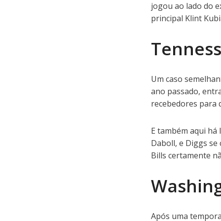
jogou ao lado do e
principal Klint Kubi
Tenness
Um caso semelhante
ano passado, entr
recebedores para 
E também aqui há l
Daboll, e Diggs s
Bills certamente n
Washin
Após uma tempora