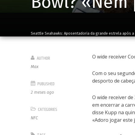
Bowl? «Nem 
Seattle Seahawks: Aposentadoria da grande estrela após a
O wide receiver C
AUTHOR
Max
Com o seu segundo
desporto de cabeça
PUBLISHED
2 meses ago
O wide receiver d
em encerrar a carr
CATEGORIES
disse Kupp na quin
NFC
«Adoro jogar este 