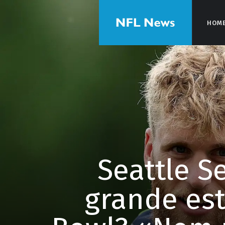
HOM
HOM
Seattle S
grande est