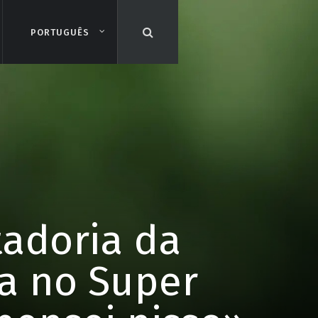
PORTUGUÊS
PORTUGUÊS
tadoria da
ia no Super