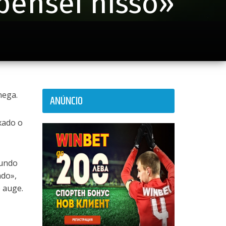
ensei nisso»
nega.
ANÚNCIO
xado o
gundo
ndo»,
 auge.