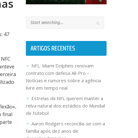
nas
: 47
ARTIGOS RECENTES
a NFC
NFL: Miami Dolphins renovam
anteve
contrato com defesa All-Pro –
erceira
Notícias e rumores sobre a agência
ilizado
livre em tempo real
Estrelas da NFL querem manter a
relva natural dos estádios do Mundial
lexão»,
de Futebol
 final
 parte
Aaron Rodgers reconcilia-se com a
família após dez anos de