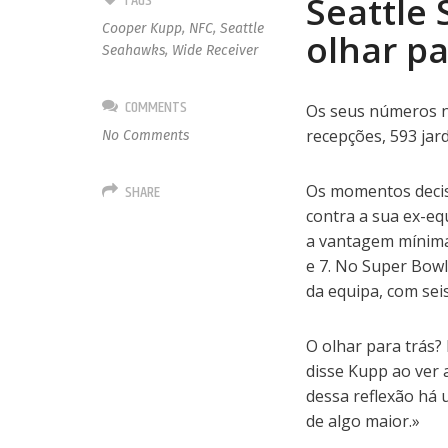
TAGS
Seattle
Cooper Kupp
,
NFC
,
Seattle
olhar pa
Seahawks
,
Wide Receiver
COMMENTS
Os seus números n
recepções, 593 jar
No Comments
SHARE
Os momentos decis
contra a sua ex-e
a vantagem mínima
e 7. No Super Bowl
da equipa, com seis
O olhar para trás?
disse Kupp ao ver 
dessa reflexão há 
de algo maior.»