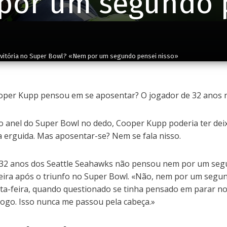
por um segundo p
 vitória no Super Bowl? «Nem por um segundo pensei nisso»
ooper Kupp pensou em se aposentar? O jogador de 32 anos 
 anel do Super Bowl no dedo, Cooper Kupp poderia ter dei
 erguida. Mas aposentar-se? Nem se fala nisso.
e 32 anos dos Seattle Seahawks não pensou nem por um se
eira após o triunfo no Super Bowl. «Não, nem por um segu
ta-feira, quando questionado se tinha pensado em parar no
jogo. Isso nunca me passou pela cabeça.»