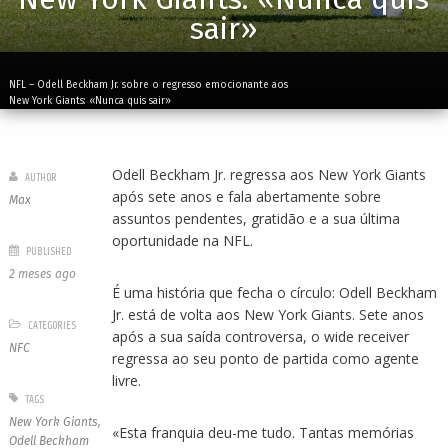
sair»
NFL – Odell Beckham Jr. sobre o regresso emocionante aos
New York Giants: «Nunca quis sair»
Odell Beckham Jr. regressa aos New York Giants
AUTHOR
após sete anos e fala abertamente sobre
Max
assuntos pendentes, gratidão e a sua última
oportunidade na NFL.
PUBLISHED
2 meses ago
É uma história que fecha o círculo: Odell Beckham
Jr. está de volta aos New York Giants. Sete anos
CATEGORIES
após a sua saída controversa, o wide receiver
NFC
regressa ao seu ponto de partida como agente
livre.
TAGS
New York Giants
,
«Esta franquia deu-me tudo. Tantas memórias
Odell Beckham