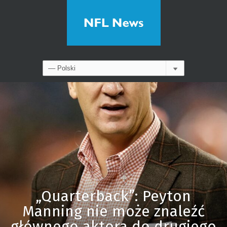
„Quarterback”: Peyton
Manning nie może znaleźć
głównego aktora do drugiego