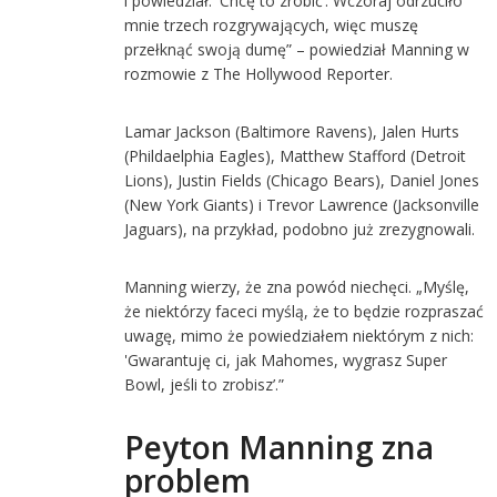
i powiedział: 'Chcę to zrobić’. Wczoraj odrzuciło
mnie trzech rozgrywających, więc muszę
przełknąć swoją dumę” – powiedział Manning w
rozmowie z The Hollywood Reporter.
Lamar Jackson (Baltimore Ravens), Jalen Hurts
(Phildaelphia Eagles), Matthew Stafford (Detroit
Lions), Justin Fields (Chicago Bears), Daniel Jones
(New York Giants) i Trevor Lawrence (Jacksonville
Jaguars), na przykład, podobno już zrezygnowali.
Manning wierzy, że zna powód niechęci. „Myślę,
że niektórzy faceci myślą, że to będzie rozpraszać
uwagę, mimo że powiedziałem niektórym z nich:
'Gwarantuję ci, jak Mahomes, wygrasz Super
Bowl, jeśli to zrobisz’.”
Peyton Manning zna
problem