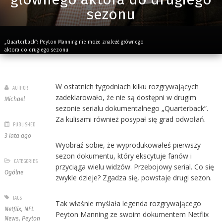
sezonu
„Quarterback”: Peyton Manning nie może znaleźć głównego
aktora do drugiego sezonu
W ostatnich tygodniach kilku rozgrywających
AUTHOR
zadeklarowało, że nie są dostępni w drugim
Michael
sezonie serialu dokumentalnego „Quarterback”.
Za kulisami również posypał się grad odwołań.
PUBLISHED
3 lata ago
Wyobraź sobie, że wyprodukowałeś pierwszy
sezon dokumentu, który ekscytuje fanów i
CATEGORIES
przyciąga wielu widzów. Przebojowy serial. Co się
Ogólne
zwykle dzieje? Zgadza się, powstaje drugi sezon.
TAGS
Tak właśnie myślała legenda rozgrywającego
Netflix
,
NFL
Peyton Manning ze swoim dokumentem Netflix
News
,
Peyton