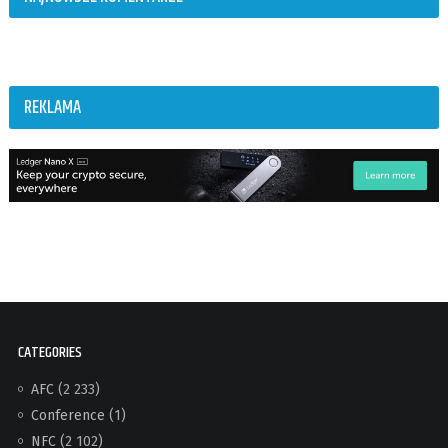
REKLAMA
CATEGORIES
AFC
(2 233)
Conference
(1)
NFC
(2 102)