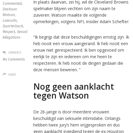
In plaats daarvan, zei hij, wil de Cleveland Browns
Commented
,
spelmaker blijven vechten om zijn naam te
Deshaun
zuiveren. Watson maakte de volgende
Watson
,
Lawsuits
,
opmerkingen, volgens NFL insider Adam Schefter:
Quarterback
,
Respect
,
Sexual
“Ik begrijp dat deze beschuldigingen ernstig zijn. Ik
Allegations
heb nooit een vrouw aangerand. Ik heb nooit een
vrouw niet gerespecteerd. Ik ben opgevoed om
COMMENTS
eerlijk te zijn en iedereen om me heen te
No Comments
respecteren. Ik heb nooit de dingen gedaan die
deze mensen beweren. “
SHARE
Nog geen aanklacht
tegen Watson
De 26-jarige is door meerdere vrouwen
beschuldigd van seksuele intimidatie. Onlangs
hebben twee jury’s hem vrijgesproken en dus
geen aanklacht ingediend tegen de ex-Houston