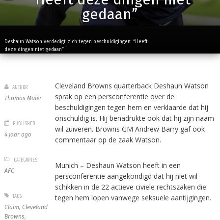
gedaan”
Deshaun Watson verdedigt zich tegen beschuldigingen: “Heeft
deze dingen niet gedaan”
Cleveland Browns quarterback Deshaun Watson
AUTHOR
sprak op een persconferentie over de
Thomas Maier
beschuldigingen tegen hem en verklaarde dat hij
onschuldig is. Hij benadrukte ook dat hij zijn naam
PUBLISHED
wil zuiveren. Browns GM Andrew Barry gaf ook
4 jaar ago
commentaar op de zaak Watson.
CATEGORIES
Munich – Deshaun Watson heeft in een
AFC
persconferentie aangekondigd dat hij niet wil
schikken in de 22 actieve civiele rechtszaken die
TAGS
tegen hem lopen vanwege seksuele aantijgingen.
Claim
,
Cleveland
Browns
,