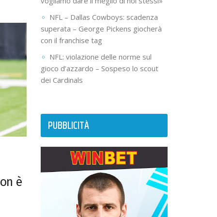
vogliamo dare il meglio di noi stessi»
NFL – Dallas Cowboys: scadenza
superata – George Pickens giocherà
con il franchise tag
NFL: violazione delle norme sul
gioco d’azzardo – Sospeso lo scout
dei Cardinals
PUBBLICITÀ
son è