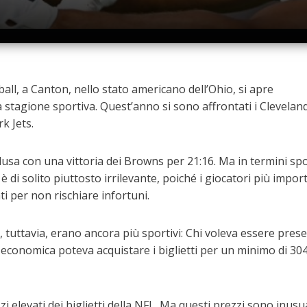
tball, a Canton, nello stato americano dell’Ohio, si apre
 stagione sportiva. Quest’anno si sono affrontati i Clevelan
k Jets.
clusa con una vittoria dei Browns per 21:16. Ma in termini spor
 di solito piuttosto irrilevante, poiché i giocatori più impor
i per non rischiare infortuni.
ti, tuttavia, erano ancora più sportivi: Chi voleva essere pres
 economica poteva acquistare i biglietti per un minimo di 304
zzi elevati dei biglietti della NFL. Ma questi prezzi sono inusua