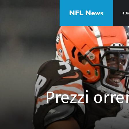
HO
HO
Prezzi orren