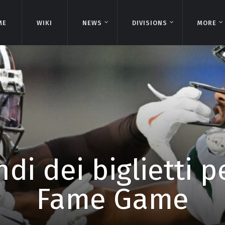
ME
ME
WIKI
WIKI
NEWS
NEWS
DIVISIONS
DIVISIONS
MORE
MORE
di dei biglietti p
Fame Game