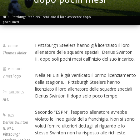
NFL: i Pittsburgh Steelers licenziano il loro assistente dopo
pochi mesi
I Pittsburgh Steelers hanno già licenziato il loro
AUTHOR
allenatore delle squadre speciali, Derius Swinton
Thomas Maier
II, dopo soli pochi mesi dall’inizio del suo incarico.
PUBLISHED
Nella NFL si è già verificato il primo licenziamento
2 mesi ago
della stagione. I Pittsburgh Steelers hanno
licenziato il loro allenatore delle squadre speciali
CATEGORIES
Derius Swinton II dopo solo poco tempo.
AFC
Secondo “ESPN”, l’esperto allenatore avrebbe
TAGS
violato le linee guida della franchigia. Non si sono
Derius Swinton
voluti fornire ulteriori dettagli al riguardo e lo
II
,
NFL
,
stesso Swinton non ha risposto alle richieste.
Pittsburgh