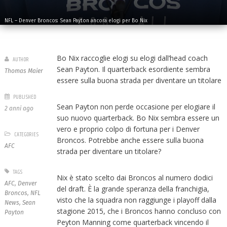
NFL – Denver Broncos: Sean Payton ancora elogi per Bo Nix
Bo Nix raccoglie elogi su elogi dall’head coach
AUTHOR
Sean Payton. Il quarterback esordiente sembra
Thomas Maier
essere sulla buona strada per diventare un titolare
PUBLISHED
Sean Payton non perde occasione per elogiare il
2 anni ago
suo nuovo quarterback. Bo Nix sembra essere un
vero e proprio colpo di fortuna per i Denver
CATEGORIES
Broncos. Potrebbe anche essere sulla buona
AFC
strada per diventare un titolare?
TAGS
Nix è stato scelto dai Broncos al numero dodici
AFC
,
Denver
del draft. È la grande speranza della franchigia,
Broncos
,
NFL
visto che la squadra non raggiunge i playoff dalla
News
,
Sean
stagione 2015, che i Broncos hanno concluso con
Payton
Peyton Manning come quarterback vincendo il