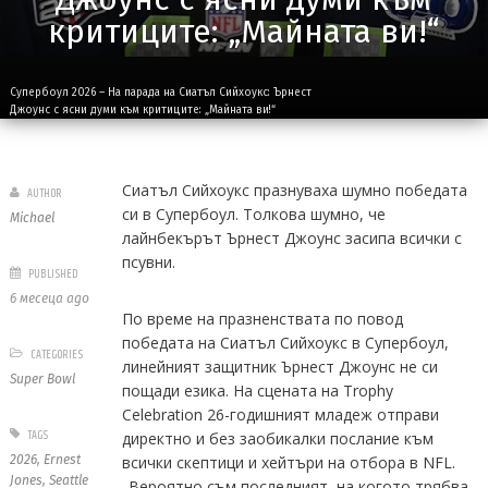
критиците: „Майната ви!“
Супербоул 2026 – На парада на Сиатъл Сийхоукс: Ърнест
Джоунс с ясни думи към критиците: „Майната ви!“
Сиатъл Сийхоукс празнуваха шумно победата
AUTHOR
си в Супербоул. Толкова шумно, че
Michael
лайнбекърът Ърнест Джоунс засипа всички с
псувни.
PUBLISHED
6 месеца ago
По време на празненствата по повод
победата на Сиатъл Сийхоукс в Супербоул,
CATEGORIES
линейният защитник Ърнест Джоунс не си
Super Bowl
пощади езика. На сцената на Trophy
Celebration 26-годишният младеж отправи
TAGS
директно и без заобикалки послание към
2026
,
Ernest
всички скептици и хейтъри на отбора в NFL.
Jones
,
Seattle
„Вероятно съм последният, на когото трябва