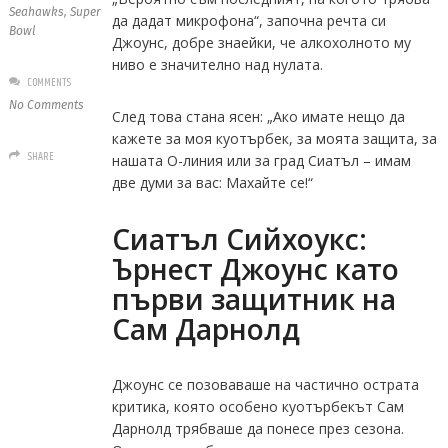
Seahawks
,
Super
да дадат микрофона“, започна речта си
Bowl
Джоунс, добре знаейки, че алкохолното му
ниво е значително над нулата.
COMMENTS
No Comments
След това стана ясен: „Ако имате нещо да
кажете за моя куотърбек, за моята защита, за
SHARE
нашата О-линия или за град Сиатъл – имам
две думи за вас: Махайте се!“
Сиатъл Сийхоукс:
Ърнест Джоунс като
първи защитник на
Сам Дарнолд
Джоунс се позоваваше на частично острата
критика, която особено куотърбекът Сам
Дарнолд трябваше да понесе през сезона.