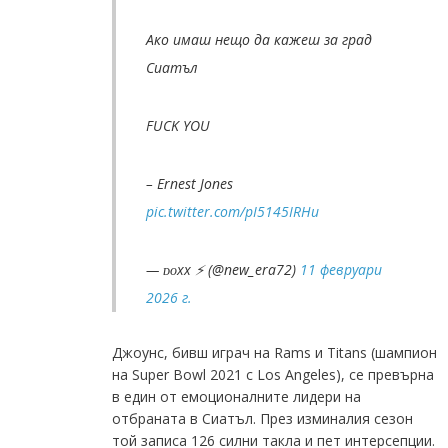
Ако имаш нещо да кажеш за град
Сиатъл
FUCK YOU
– Ernest Jones
pic.twitter.com/pI5145IRHu
— ᴅᴏxx ⚡️ (@new_era72)
11 февруари
2026 г.
Джоунс, бивш играч на Rams и Titans (шампион
на Super Bowl 2021 с Los Angeles), се превърна
в един от емоционалните лидери на
отбраната в Сиатъл. През изминалия сезон
той записа 126 силни такла и пет интерсепции.