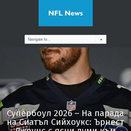
Супербоул 2026 – На парада
на Сиатъл Сийхоукс: Ърнест
Джоунс с ясни думи към