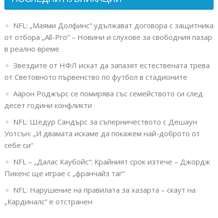
NFL: „Маями Долфинс“ удължават договора с защитника
от отбора „All-Pro“ – Новини и слухове за свободния пазар
в реално време
Звездите от НФЛ искат да запазят естествената трева
от Световното първенство по футбол в стадионите
Аарон Роджърс се помирява със семейството си след
десет години конфликти
NFL: Шедур Сандърс за съперничеството с Дешаун
Уотсън: „И двамата искаме да покажем най-доброто от
себе си“
NFL – „Далас Каубойс“: Крайният срок изтече – Джордж
Пикенс ще играе с „франчайз таг“
NFL: Нарушение на правилата за хазарта – скаут на
„Кардиналс“ е отстранен