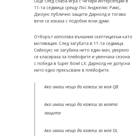
Още след слаба игра с четири интерсепции в
11-та седмица срещу Лос Анджелис Рамс,
Джоунс публично защити Дарнолд и тогава
вече се изказа с подобни ясни думи.
Отборът използва външния скептицизъм като
мотивация. След загубата в 11-та седмица
Сийхоукс не загубиха нито един мач, уверено
се класираха за плейофите и увенчаха сезона
с победа в Super Bowl LX. Дарнолд не допусна
нито едно прекъсване в плейофите.
Ако имаш нещо да кажеш за моя QB
Ако имаш нещо да кажеш за моята
защита
Ако имаш нещо да кажеш за моя OL