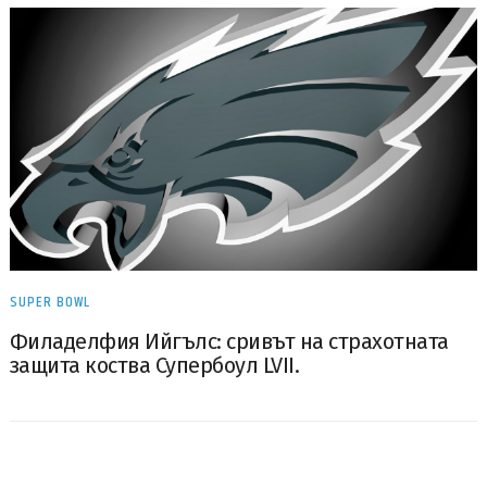
SUPER BOWL
Филаделфия Ийгълс: сривът на страхотната
защита коства Супербоул LVII.