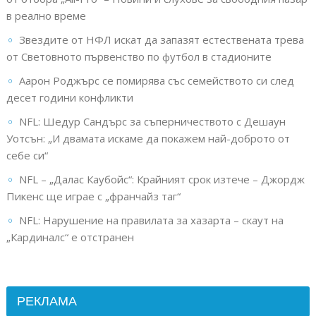
в реално време
Звездите от НФЛ искат да запазят естествената трева
от Световното първенство по футбол в стадионите
Аарон Роджърс се помирява със семейството си след
десет години конфликти
NFL: Шедур Сандърс за съперничеството с Дешаун
Уотсън: „И двамата искаме да покажем най-доброто от
себе си“
NFL – „Далас Каубойс“: Крайният срок изтече – Джордж
Пикенс ще играе с „франчайз таг“
NFL: Нарушение на правилата за хазарта – скаут на
„Кардиналс“ е отстранен
РЕКЛАМА