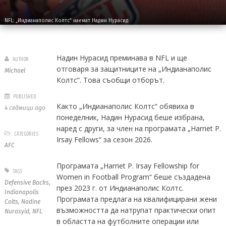
NFL: „Индианаполис Колтс“ наемат Надин Нурасид
Надин Нурасид преминава в NFL и ще
AUTHOR
отговаря за защитниците на „Индианаполис
Michael
Колтс“. Това съобщи отборът.
PUBLISHED
Както „Индианаполис Колтс“ обявиха в
4 седмици ago
понеделник, Надин Нурасид беше избрана,
наред с други, за член на програмата „Harriet P.
CATEGORIES
Irsay Fellows“ за сезон 2026.
AFC
Програмата „Harriet P. Irsay Fellowship for
TAGS
Women in Football Program“ беше създадена
Defensive Backs
,
през 2023 г. от Индианаполис Колтс.
Indianapolis
Програмата предлага на квалифицирани жени
Colts
,
Nadine
възможността да натрупат практически опит
Nurasyid
,
NFL
в областта на футболните операции или