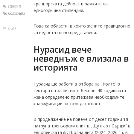
треньорската дейност в рамките на
COMMENTS
едногодишна стипендия.
No Comments
Това са области, в които жените традиционно
SHARE
са недостатъчно представени.
Нурасид вече
неведнъж е влизала в
историята
Нурасид ще работи в отбора на „Колтс“ в
сектора на защитните бекове. 40-годишната
жена определено притежава необходимите
квалификации за тази длъжност.
В продължение на повече от десет години тя
натрупа треньорски опит в „Щутгарт Сърдж“ в
Европейската футболна лига (2024–2026 г.), в