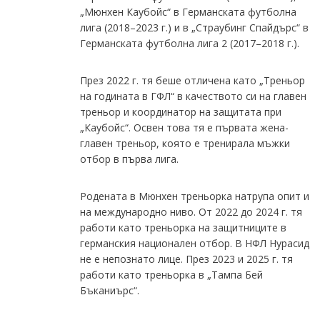
„Мюнхен Каубойс“ в Германската футболна
лига (2018–2023 г.) и в „Страубинг Спайдърс“ в
Германската футболна лига 2 (2017–2018 г.).
През 2022 г. тя беше отличена като „Треньор
на годината в ГФЛ“ в качеството си на главен
треньор и координатор на защитата при
„Каубойс“. Освен това тя е първата жена-
главен треньор, която е тренирала мъжки
отбор в първа лига.
Родената в Мюнхен треньорка натрупа опит и
на международно ниво. От 2022 до 2024 г. тя
работи като треньорка на защитниците в
германския национален отбор. В НФЛ Нурасид
не е непознато лице. През 2023 и 2025 г. тя
работи като треньорка в „Тампа Бей
Бъканиърс“.