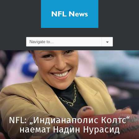
NFL: „Индианаполис Колтс“
наемат Надин Нурасид