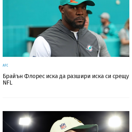
AFC
Брайън Флорес иска да разшири иска си срещу
NFL